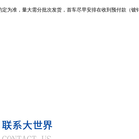
定为准，量大需分批次发货，首车尽早安排在收到预付款（镀锌30