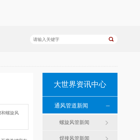
大世界资讯中心
通风管道新闻
都和螺旋风
螺旋风管新闻
焊接风管新闻