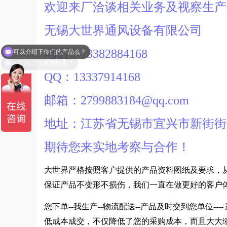
欢迎来厂洽谈相关业务及视察生
无锡大世界通风设备有限公司
可以介绍下你们的产品么？
电话：13382884168
你们是怎么收费的呢？
QQ：13337914168
邮箱：2799883184@qq.com
地址：江苏省无锡市宜兴市新街街
期待您来实地考察与合作！
大世界严格按照客户提供的产品资料图纸及要求，
保证产品不变形不损伤，我们一直在做更好的客户
您下单--我生产--物流配送--产品及时交到您单位
低成本成交，不仅降低了您的采购成本，而且大大