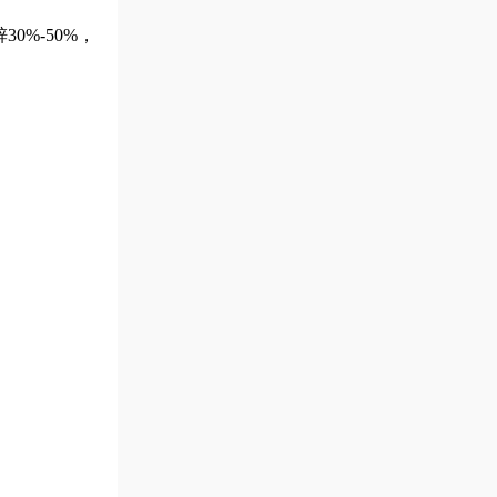
%-50%，