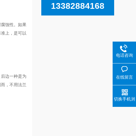
13382884168
耐腐蚀性。如果
标准上，是可以
电话咨询
，后边一种是为
在线留言
因而，不用法兰
切换手机浏
览