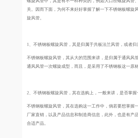
螺旋风管中，其是有不一样种类的，例如大口径螺旋风管
关。因而下面，为何不来好好掌握了解一下不锈钢板螺旋
旋风管。
1、不锈钢板螺旋风管，其是归属于共板法兰风管，或者
不锈钢板螺旋风管，其从大的范围来讲，是归属于通风风
通风风管一次螺旋成型，而且，是采用了不锈钢板这一原
2、不锈钢板螺旋风管，其在选购上，一般来讲，是否掌
不锈钢板螺旋风管，其在选购这一工作中，倘若要想掌握
厂家直销，以及产品信息和制造商信息，此外，也是有产
合适产品。