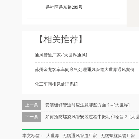
岳社区岳东路289号
【相关推荐】
通风管道厂家-[大世界通风]
苏州金龙客车车间废气处理通风管道大世界通风案例
化工车间排风处理系统
上一条
安装镀锌管道时应注意哪些方面？--[大世界]
下一条
如何预防螺旋风管安装过程中振动和噪音？-[大世
本文标签：
大世界
无锡通风管道厂家
无锡螺旋风管厂家