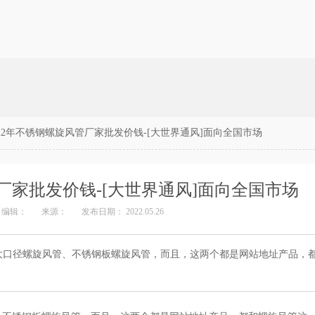
022年不锈钢螺旋风管厂家批发价钱-[大世界通风]面向全国市场
管厂家批发价钱-[大世界通风]面向全国市场
编辑：
来源：
发布日期： 2022.05.26
大口径螺旋风管、不锈钢板螺旋风管，而且，这两个都是网站地址产品，