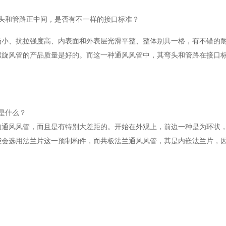
弯头和管路正中间，是否有不一样的接口标准？
场小、抗拉强度高、内表面和外表层光滑平整、整体别具一格，有不错的
螺旋风管的产品质量是好的。而这一种通风风管中，其弯头和管路在接口
，是什么？
的通风风管，而且是有特别大差距的。开始在外观上，前边一种是为环状
能会选用法兰片这一预制构件，而共板法兰通风风管，其是内嵌法兰片，