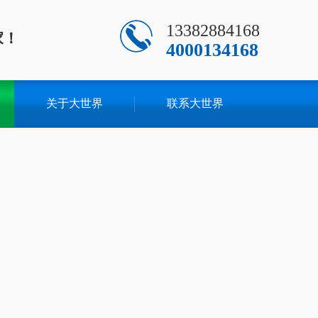
13382884168
家！
4000134168
关于大世界
联系大世界