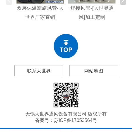
双层保温螺旋风管-大
焊接风管-[大世界通
螺旋
世界厂家直销
风]加工定制
联系大世界
网站地图
无锡大世界通风设备有限公司 版权所有
备案号：
苏ICP备17053564号