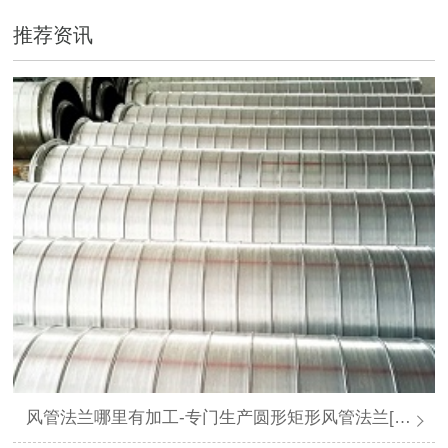
推荐资讯
风管法兰哪里有加工-专门生产圆形矩形风管法兰[大世界通风]