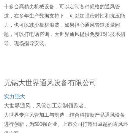
十多台高精尖机械设备，可以定制各种规格的通风管
道，在多年生产数据支持下，可以加强密封性和抗压能
力，也可以减少板材浪费，如果担心通风管道质量问
题，可以打电话咨询，大世界通风提供免费1对1技术指
导、现场指导安装。
无锡大世界通风设备有限公司
实力强大
大世界通风，风管加工定制领跑者。
大世界专注风管加工与制造，结合科技新产品通风设备
进行创新，为500强企业、上市公司打造出卓越的通风环