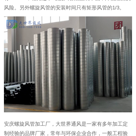
风险。另外螺旋风管的安装时间只有矩形风管的1/3。
安庆螺旋风管加工厂，大世界通风是一家有多年加工定
制经验的品牌厂家，常年与环保企业合作，一般工程验