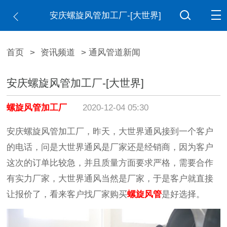
安庆螺旋风管加工厂-[大世界]
首页
>
资讯频道
> 通风管道新闻
安庆螺旋风管加工厂-[大世界]
螺旋风管加工厂
2020-12-04 05:30
安庆螺旋风管加工厂，昨天，大世界通风接到一个客户
的电话，问是大世界通风是厂家还是经销商，因为客户
这次的订单比较急，并且质量方面要求严格，需要合作
有实力厂家，大世界通风当然是厂家，于是客户就直接
让报价了，看来客户找厂家购买
螺旋风管
是好选择。