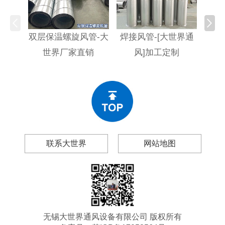
双层保温螺旋风管-大
焊接风管-[大世界通
螺旋
世界厂家直销
风]加工定制
联系大世界
网站地图
无锡大世界通风设备有限公司 版权所有