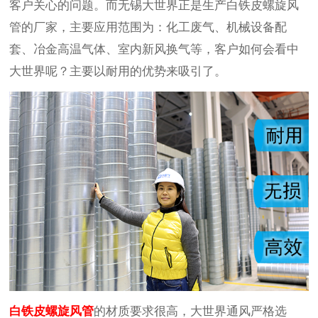
客户关心的问题。而无锡大世界正是生产白铁皮螺旋风
管的厂家，主要应用范围为：化工废气、机械设备配
套、冶金高温气体、室内新风换气等，客户如何会看中
大世界呢？主要以耐用的优势来吸引了。
白铁皮螺旋风管
的材质要求很高，大世界通风严格选