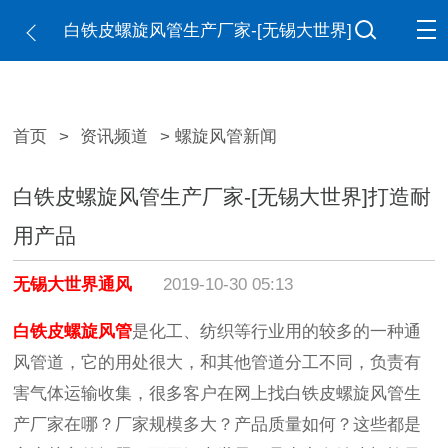
白铁皮螺旋风管生产厂家-[无锡大世界]
打造耐用产品
首页
>
资讯频道
> 螺旋风管新闻
白铁皮螺旋风管生产厂家-[无锡大世界]打造耐
用产品
无锡大世界通风
2019-10-30 05:13
白铁皮螺旋风管
是化工、纺织等行业用的较多的一种通
风管道，它的用处很大，和其他管道分工不同，负责有
害气体运输收集，很多客户在网上找白铁皮螺旋风管生
产厂家在哪？厂家规模多大？产品质量如何？这些都是