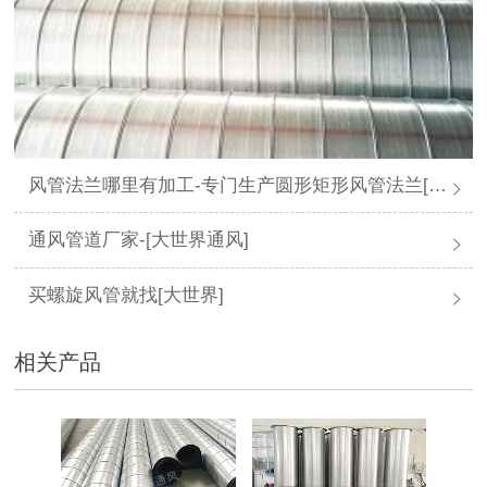
风管法兰哪里有加工-专门生产圆形矩形风管法兰[大世界通风]
通风管道厂家-[大世界通风]
买螺旋风管就找[大世界]
相关产品