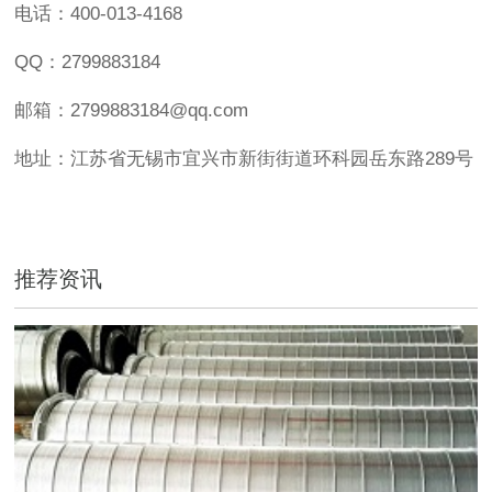
电话：400-013-4168
QQ：2799883184
邮箱：2799883184@qq.com
地址：江苏省无锡市宜兴市新街街道环科园岳东路289号
推荐资讯