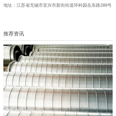
地址：江苏省无锡市宜兴市新街街道环科园岳东路289号
推荐资讯