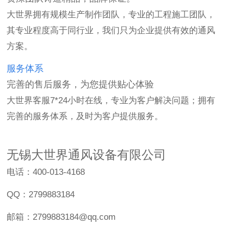
大世界拥有规模生产制作团队，专业的工程施工团队，
其专业程度高于同行业，我们只为企业提供有效的通风
方案。
服务体系
完善的售后服务，为您提供贴心体验
大世界客服7*24小时在线，专业为客户解决问题；拥有
完善的服务体系，及时为客户提供服务。
无锡大世界通风设备有限公司
电话：400-013-4168
QQ：2799883184
邮箱：2799883184@qq.com