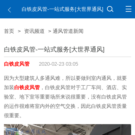
白铁皮风管-一站式服务[大世界通风]
首页
>
资讯频道
> 通风管道新闻
白铁皮风管-一站式服务[大世界通风]
白铁皮风管
2020-02-23 03:05
因为大型建筑人多通风难，所以要做到室内通风，就要
加装
白铁皮风管
，白铁皮风管对于工厂车间、酒店、实
验室、地下室等重要场所来说很重要，没有白铁皮风管
的运作很难将室内外的空气交换，因此白铁皮风管质量
很重要。