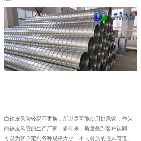
白铁皮风管轻易不更换，所以尽可能使用好风管，作为
白铁皮风管的生产厂家，多年来，质量受到客户认同，
可以为客户定制各种规格大小、不同材质的通风管道，