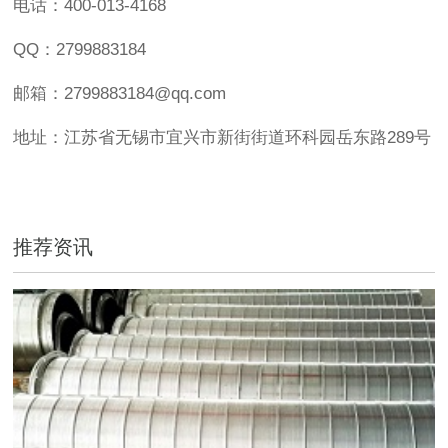
电话：400-013-4168
QQ：2799883184
邮箱：2799883184@qq.com
地址：江苏省无锡市宜兴市新街街道环科园岳东路289号
推荐资讯