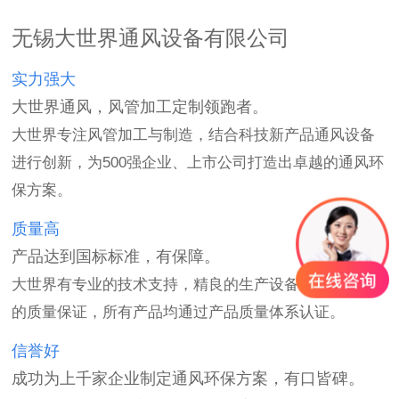
无锡大世界通风设备有限公司
实力强大
大世界通风，风管加工定制领跑者。
大世界专注风管加工与制造，结合科技新产品通风设备
进行创新，为500强企业、上市公司打造出卓越的通风环
保方案。
质量高
产品达到国标标准，有保障。
大世界有专业的技术支持，精良的生产设备，都是产品
的质量保证，所有产品均通过产品质量体系认证。
信誉好
成功为上千家企业制定通风环保方案，有口皆碑。