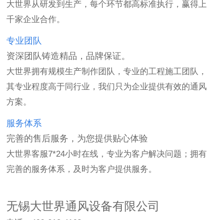
大世界从研发到生产，每个环节都高标准执行，赢得上
千家企业合作。
专业团队
资深团队铸造精品，品牌保证。
大世界拥有规模生产制作团队，专业的工程施工团队，
其专业程度高于同行业，我们只为企业提供有效的通风
方案。
服务体系
完善的售后服务，为您提供贴心体验
大世界客服7*24小时在线，专业为客户解决问题；拥有
完善的服务体系，及时为客户提供服务。
无锡大世界通风设备有限公司