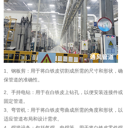
1、钢板剪：用于将白铁皮切割成所需的尺寸和形状，确
保管道的准确性。
2、手持电钻：用于在白铁皮上钻孔，以便安装连接件或
固定管道。
3、弯管机：用于将白铁皮弯曲成所需的角度和形状，以
适应管道布局和设计需求。
4、焊接设备：包括气焊、电焊等，用于将白铁皮零件焊