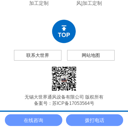
加工定制
风]加工定制
[大
联系大世界
网站地图
无锡大世界通风设备有限公司 版权所有
备案号：
苏ICP备17053564号
在线咨询
拨打电话
电 话
在线咨询
返回首页