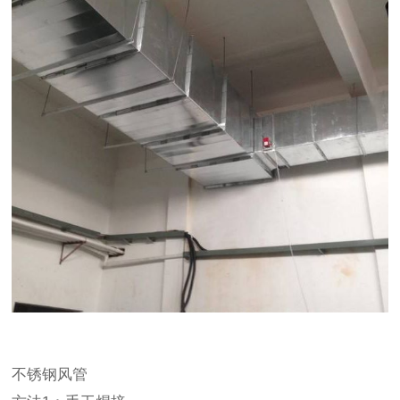
不锈钢风管