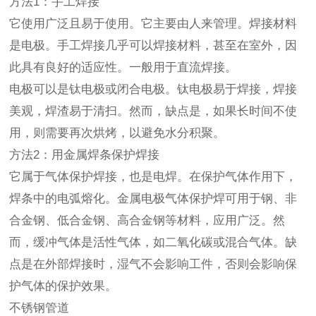
方法1：手工焊接
它使用广泛且易于使用。它主要由人来管理。焊接材料
是电极。手工焊接几乎可以焊接材料，甚至在室外，因
此具有良好的适应性。一般用于直流焊接。
电极可以是钛电极或闭合电极。钛电极易于焊接，焊接
美观，焊渣易于清扫。然而，缺点是，如果长时间不使
用，则需要再次烘烤，以避免水分积聚。
方法2：用金属焊条保护焊接
它属于气体保护焊接，也是电焊。在保护气体作用下，
焊条中的电弧熔化。金属电极气体保护焊可用于钢、非
合金钢、低合金钢、高合金钢等材料，应用广泛。然
而，缓冲气体是活性气体，如二氧化碳或混合气体。缺
点是在外部焊接时，湿气不会影响工件，否则会影响保
护气体的保护效果。
不锈钢管道