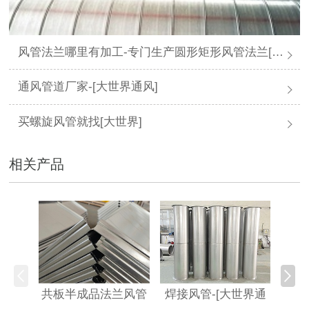
风管法兰哪里有加工-专门生产圆形矩形风管法兰[大世界通风]
通风管道厂家-[大世界通风]
买螺旋风管就找[大世界]
相关产品
共板半成品法兰风管
焊接风管-[大世界通
不