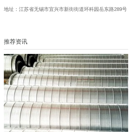
地址：江苏省无锡市宜兴市新街街道环科园岳东路289号
推荐资讯