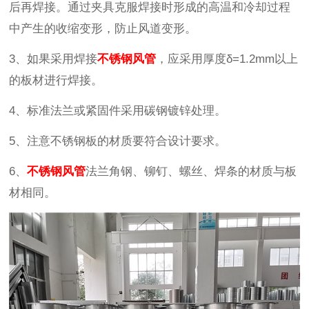
后再焊接。通过夹具克服焊接时形成的高温和冷却过程
中产生的收缩变形，防止风道变形。
3、如果采用焊接
不锈钢风管
，应采用厚度δ=1.2mm以上
的板材进行焊接。
4、标准法兰或紧固件采用碳钢镀锌处理。
5、注意不锈钢板的材质要符合设计要求。
6、
不锈钢风管
法兰角钢、铆钉、螺丝、焊条的材质与板
材相同。