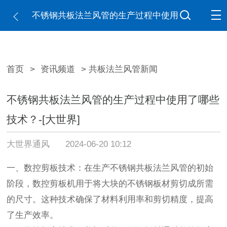
不锈钢共板法兰风管的生产过程中使用
了哪些技术？-[大世界]
首页
>
资讯频道
> 共板法兰风管新闻
不锈钢共板法兰风管的生产过程中使用了哪些
技术？-[大世界]
大世界通风
2024-06-20 10:12
一、数控剪板技术：在生产不锈钢共板法兰风管的初始
阶段，数控剪板机用于将大块的不锈钢板材剪切成所需
的尺寸。这种技术确保了材料利用率和剪切精度，提高
了生产效率。