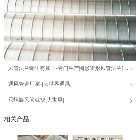
风管法兰哪里有加工-专门生产圆形矩形风管法兰[大世界通风]
通风管道厂家-[大世界通风]
买螺旋风管就找[大世界]
相关产品