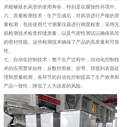
术能够延长风管的使用寿命，特别是在腐蚀性环境中。
六、质量检测技术：生产完成后，对风管进行严格的质
量检测，包括使用尺寸测量仪器进行精度检查，采用无
损检测技术检查焊缝质量，以及气密性测试以确保风管
的密封性能。这些检测技术确保了产品的高质量和可靠
性。
七、自动化控制技术：整个生产过程中，自动化控制技
术的应用贯穿始终，从数控剪板、折弯、焊接到表面处
理和质量检测，各环节的自动化控制提高了生产效率和
产品一致性，降低了人为误差的风险。