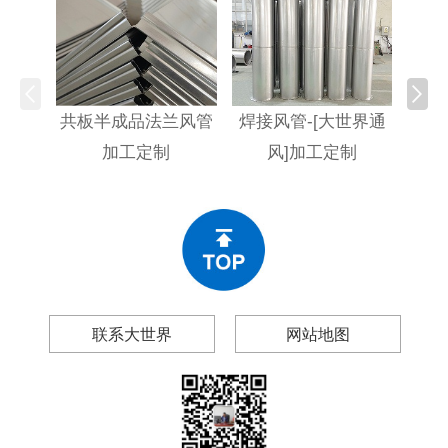
共板半成品法兰风管
焊接风管-[大世界通
不
加工定制
风]加工定制
[大
联系大世界
网站地图