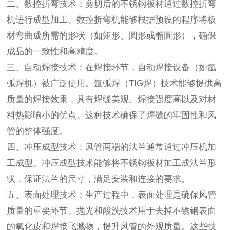
二、数控折弯技术：剪切后的不锈钢板材通过数控折弯
机进行成型加工。数控折弯机能够根据预设的程序将板
材弯曲成所需的形状（如矩形、圆形或椭圆形），确保
成品的一致性和高精度。
三、自动焊接技术：在焊接环节，自动焊接设备（如氩
弧焊机）被广泛使用。氩弧焊（TIG焊）技术能够提供高
质量的焊接效果，具有焊缝美观、焊接强度高以及对材
料热影响小的优点。这种技术确保了焊缝的牢固性和风
管的整体强度。
四、冲压成型技术：风管两端的法兰通常通过冲压机加
工成型。冲压成型技术能够将不锈钢板材加工成法兰形
状，保证法兰的尺寸，满足安装和连接的要求。
五、表面处理技术：生产过程中，表面处理是确保风管
质量的重要环节。抛光和酸洗技术用于去掉不锈钢表面
的氧化皮和焊接飞溅物，提升风管的外观质量。这些技