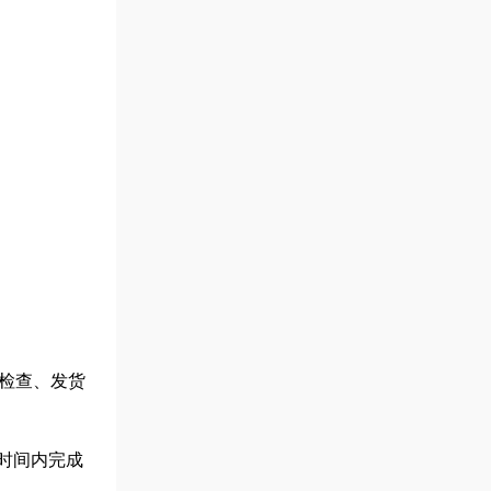
检查、发货
短时间内完成