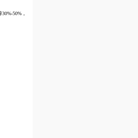
%-50%，