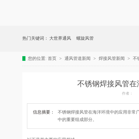
热门关键词：
大世界通风
螺旋风管
您的位置:
首页
>
通风管道新闻
>
焊接风管新闻
>
不
不锈钢焊接风管在
作者：
信息摘要：
不锈钢焊接风管在海洋环境中的应用非常
中的重要组成部分。