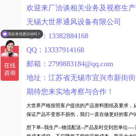
欢迎来厂洽谈相关业务及视察生
无锡大世界通风设备有限公司
现在有优惠活动吗？
电话：13382884168
QQ：13337914168
邮箱：2799883184@qq.com
地址：江苏省无锡市宜兴市新街街
期待您来实地考察与合作！
大世界严格按照客户提供的产品资料图纸及要求，
保证产品不变形不损伤，我们一直在做更好的客户
您下单--我生产--物流配送--产品及时交到您单位