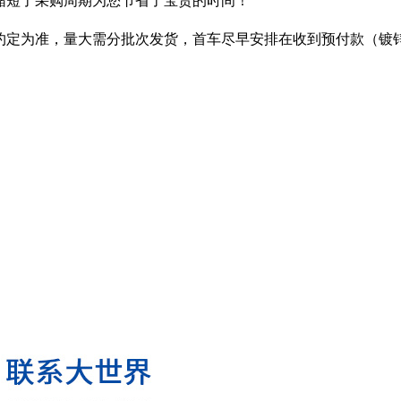
缩短了采购周期为您节省了宝贵的时间！
定为准，量大需分批次发货，首车尽早安排在收到预付款（镀锌30