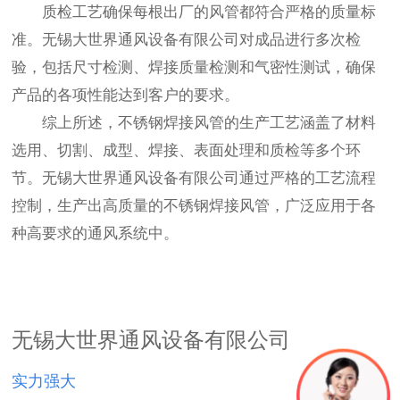
质检工艺确保每根出厂的风管都符合严格的质量标
准。无锡大世界通风设备有限公司对成品进行多次检
验，包括尺寸检测、焊接质量检测和气密性测试，确保
产品的各项性能达到客户的要求。
综上所述，不锈钢焊接风管的生产工艺涵盖了材料
选用、切割、成型、焊接、表面处理和质检等多个环
节。无锡大世界通风设备有限公司通过严格的工艺流程
控制，生产出高质量的不锈钢焊接风管，广泛应用于各
种高要求的通风系统中。
无锡大世界通风设备有限公司
实力强大