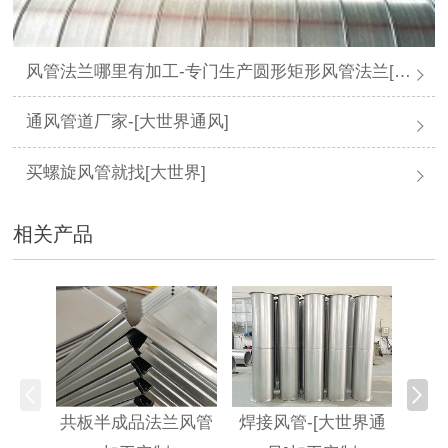
风管法兰哪里有加工-专门生产圆形矩形风管法兰[大世界通风]
通风管道厂家-[大世界通风]
买螺旋风管就找[大世界]
相关产品
共板半成品法兰风管
焊接风管-[大世界通
不