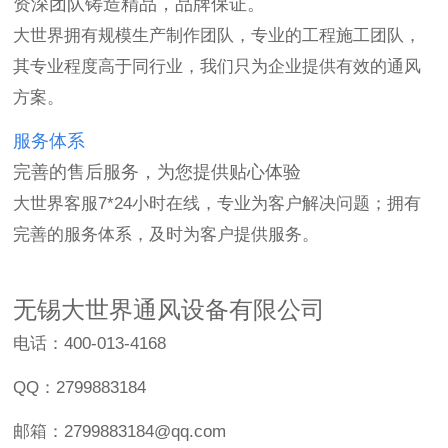
资深团队铸造精品，品牌保证。
大世界拥有规模生产制作团队，专业的工程施工团队，
其专业程度高于同行业，我们只为企业提供有效的通风
方案。
服务体系
完善的售后服务，为您提供贴心体验
大世界客服7*24小时在线，专业为客户解决问题；拥有
完善的服务体系，及时为客户提供服务。
无锡大世界通风设备有限公司
电话：400-013-4168
QQ：2799883184
邮箱：2799883184@qq.com