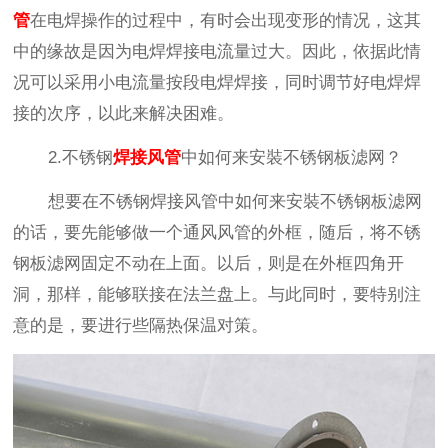
管
在电焊操作的过程中，有时会出现变形的情况，这其
中的缘故是因为电焊焊接电流量过大。因此，依据此情
况可以采用小电流量按段电焊焊接，同时调节好电焊焊
接的次序，以此来解决困难。
2.不锈钢
焊接风管
中如何来安裝不锈钢板滤网？
想要在不锈钢焊接风管中如何来安裝不锈钢板滤网
的话，要先能够做一个通风风管的外框，随后，将不锈
钢板滤网固定不动在上面。以后，则是在外框四角开
洞，那样，能够联接在法兰盘上。与此同时，要特别注
意的是，要进行些隔热保温对策。