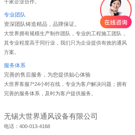
千家企业合作。
专业团队
资深团队铸造精品，品牌保证。
大世界拥有规模生产制作团队，专业的工程施工团队，
其专业程度高于同行业，我们只为企业提供有效的通风
方案。
服务体系
完善的售后服务，为您提供贴心体验
大世界客服7*24小时在线，专业为客户解决问题；拥有
完善的服务体系，及时为客户提供服务。
无锡大世界通风设备有限公司
电话：400-013-4168