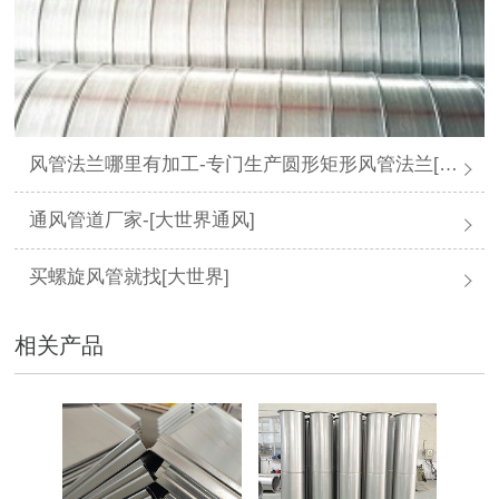
风管法兰哪里有加工-专门生产圆形矩形风管法兰[大世界通风]
通风管道厂家-[大世界通风]
买螺旋风管就找[大世界]
相关产品