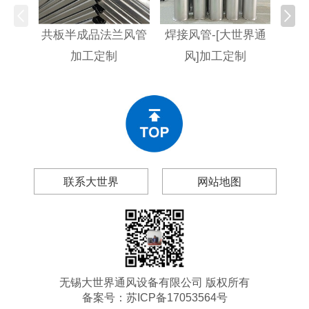
共板半成品法兰风管
焊接风管-[大世界通
不
加工定制
风]加工定制
[大
联系大世界
网站地图
无锡大世界通风设备有限公司 版权所有
备案号：
苏ICP备17053564号