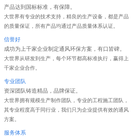
产品达到国标标准，有保障。
大世界有专业的技术支持，精良的生产设备，都是产品
的质量保证，所有产品均通过产品质量体系认证。
信誉好
成功为上千家企业制定通风环保方案，有口皆碑。
大世界从研发到生产，每个环节都高标准执行，赢得上
千家企业合作。
专业团队
资深团队铸造精品，品牌保证。
大世界拥有规模生产制作团队，专业的工程施工团队，
其专业程度高于同行业，我们只为企业提供有效的通风
方案。
服务体系