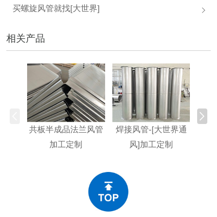
买螺旋风管就找[大世界]
相关产品
共板半成品法兰风管
焊接风管-[大世界通
不
加工定制
风]加工定制
[大