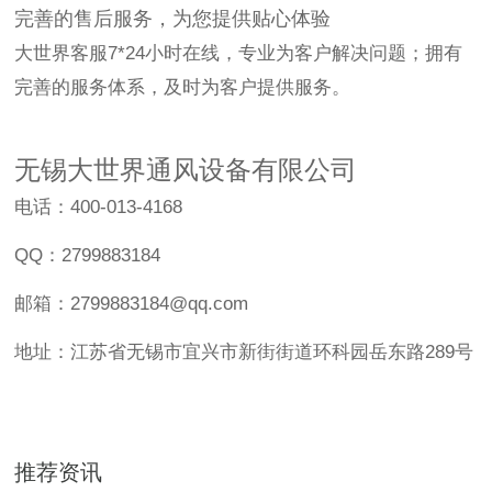
完善的售后服务，为您提供贴心体验
大世界客服7*24小时在线，专业为客户解决问题；拥有
完善的服务体系，及时为客户提供服务。
无锡大世界通风设备有限公司
电话：400-013-4168
QQ：2799883184
邮箱：2799883184@qq.com
地址：江苏省无锡市宜兴市新街街道环科园岳东路289号
推荐资讯