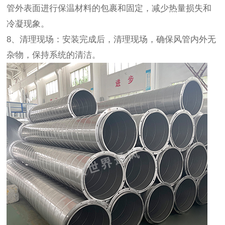
管外表面进行保温材料的包裹和固定，减少热量损失和
冷凝现象。
8、清理现场：安装完成后，清理现场，确保风管内外无
杂物，保持系统的清洁。