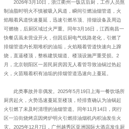
2026年3月10日，浙江衢州一饭店后厨，工作人员熬
制油脂时明火不慎被吸入风道，瞬间引燃油烟管道，火
焰顺着风道快速蔓延，迅速引燃吊顶、排烟设备及周边
可燃物，后厨区域过火严重。同年3月16日，江西南昌一
快餐店虽未营业开火，但因后厨电气线路老化，引燃了
排烟管道内长期堆积的油垢，火焰顺着管道快速向上蹿
烧，直逼楼顶，整栋建筑烟道、楼顶设施严重受损。2
月，北京朝阳区一居民厨房因无人看管导致油锅过热起
火，火苗顺着积有油垢的排烟管道迅速向上蔓延。
此类事故并非偶发。2025年5月19日上海一餐饮场所
厨房起火，火势迅速蔓延至楼顶，经排查确认为油锅起
火引燃了未及时清理的油烟管道。同年11月14日，闵行
区一沿街烧烤店因烤炉明火引燃排油烟机内积油发生火
灾。2025年12月7日，广州越秀区亚洲国际大酒店发生厨