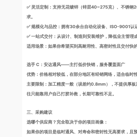
✅ 灵活定制：支持无花镀锌（锌层40~275克）、不锈钢2
求。
✅ 规模化与品控：拥有30余台自动化设备、ISO-900
✅ 一站式交付：从设计、制造到安装维护，降低业主管理
适用场景：如果你希望买到高耐用性、高密封性且交付快
选手 C：安达通风——主打低价快销，服务覆盖面广
优势：价格相对较低，在部分地区有经销网络，适合临时
主要限制：加工精度一般（误差约0.8mm），不提供厚板
往只能靠用户自己打胶补救，长期可靠性不足。
三、采购建议
选哪个供应商？完全取决于你的项目画像：
如果你的项目是临时通风、对寿命和密封性无高要求，且