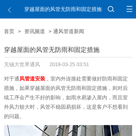
穿越屋面的风管无防雨和固定措施
首页
>
资讯频道
> 通风管道新闻
穿越屋面的风管无防雨和固定措施
无锡大世界通风
2019-03-25 03:51
对于通
风管道安装
，室内外连接处需要做好防雨和固定
措施，如果穿越屋面的风管无防雨和固定措施，则对后
续工序会产生不好的影响，如雨水易渗入屋内，而且室
外风力较大时，风管不稳固易损坏，这是客户不想看到
的问题。