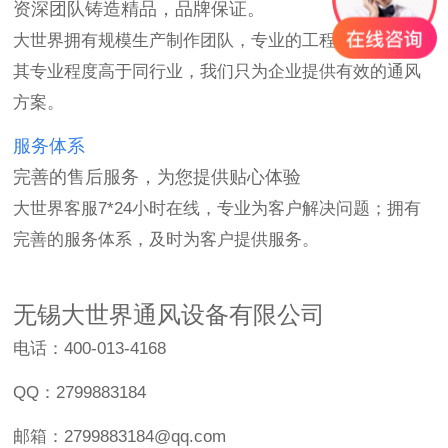
资深团队铸造精品，品牌保证。
大世界拥有规模生产制作团队，专业的工程施工团队，
其专业程度高于同行业，我们只为企业提供有效的通风
方案。
服务体系
完善的售后服务，为您提供贴心体验
大世界客服7*24小时在线，专业为客户解决问题；拥有
完善的服务体系，及时为客户提供服务。
无锡大世界通风设备有限公司
电话：400-013-4168
QQ：2799883184
邮箱：2799883184@qq.com