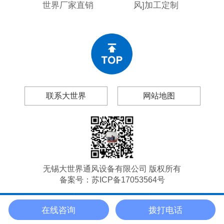
世界厂家直销
风]加工定制
联系大世界
网站地图
无锡大世界通风设备有限公司 版权所有
备案号：
苏ICP备17053564号
在线咨询
拨打电话
电 话
在线咨询
返回首页