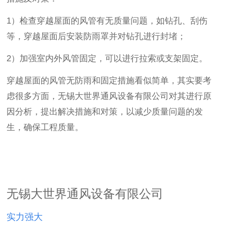
1）检查穿越屋面的风管有无质量问题，如钻孔、刮伤
等，穿越屋面后安装防雨罩并对钻孔进行封堵；
2）加强室内外风管固定，可以进行拉索或支架固定。
穿越屋面的风管无防雨和固定措施看似简单，其实要考
虑很多方面，无锡大世界通风设备有限公司对其进行原
因分析，提出解决措施和对策，以减少质量问题的发
生，确保工程质量。
无锡大世界通风设备有限公司
实力强大