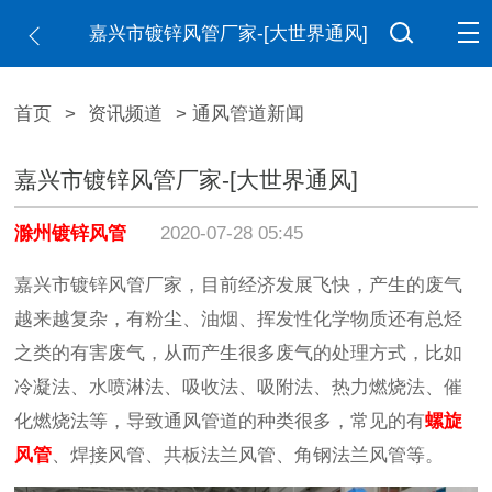
嘉兴市镀锌风管厂家-[大世界通风]
首页
>
资讯频道
> 通风管道新闻
嘉兴市镀锌风管厂家-[大世界通风]
滁州镀锌风管
2020-07-28 05:45
嘉兴市镀锌风管厂家，目前经济发展飞快，产生的废气
越来越复杂，有粉尘、油烟、挥发性化学物质还有总烃
之类的有害废气，从而产生很多废气的处理方式，比如
冷凝法、水喷淋法、吸收法、吸附法、热力燃烧法、催
化燃烧法等，导致通风管道的种类很多，常见的有
螺旋
风管
、焊接风管、共板法兰风管、角钢法兰风管等。