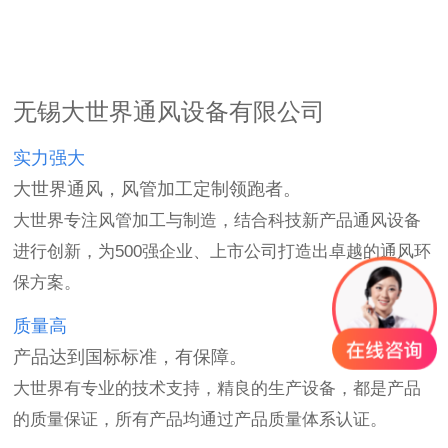
无锡大世界通风设备有限公司
实力强大
大世界通风，风管加工定制领跑者。
大世界专注风管加工与制造，结合科技新产品通风设备
进行创新，为500强企业、上市公司打造出卓越的通风环
保方案。
质量高
产品达到国标标准，有保障。
大世界有专业的技术支持，精良的生产设备，都是产品
的质量保证，所有产品均通过产品质量体系认证。