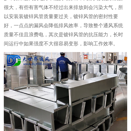
很大，有些有害气体不经过出来排放则会污染大气，所
以安装装镀锌风管质量要过关，镀锌风管的密封性要
好，一点点的漏风会降低排风效率，导致整个通风系统
质量不佳且浪费电，其次是镀锌风管的抗压能力，长时
间运行中如果强度不大很容易变形，影响工作效率。