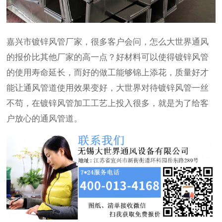
嘉兴市镀锌风管厂家，很多客户会问，怎么大世界通风
的报价比其他厂家的高一点？好材料可以使得镀锌风管
的使用寿命延长，而好的做工能够锦上添花，质量好才
能让通风管道使用效果变好，大世界对待镀锌风管一丝
不苟，在镀锌风管加工工艺上投入很多，就是为了给客
户放心的通风管道。