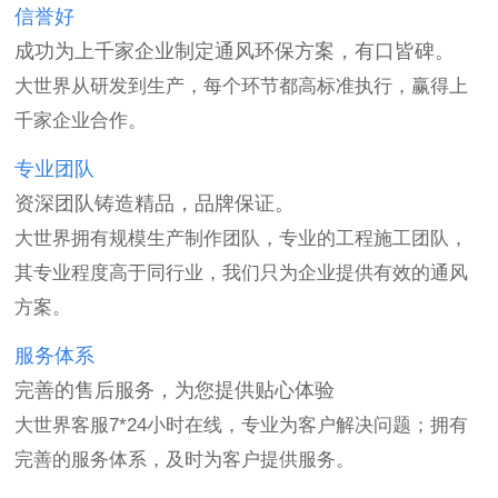
信誉好
成功为上千家企业制定通风环保方案，有口皆碑。
大世界从研发到生产，每个环节都高标准执行，赢得上
千家企业合作。
专业团队
资深团队铸造精品，品牌保证。
大世界拥有规模生产制作团队，专业的工程施工团队，
其专业程度高于同行业，我们只为企业提供有效的通风
方案。
服务体系
完善的售后服务，为您提供贴心体验
大世界客服7*24小时在线，专业为客户解决问题；拥有
完善的服务体系，及时为客户提供服务。