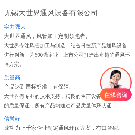
无锡大世界通风设备有限公司
实力强大
大世界通风，风管加工定制领跑者。
大世界专注风管加工与制造，结合科技新产品通风设备
进行创新，为500强企业、上市公司打造出卓越的通风环
保方案。
质量高
产品达到国标标准，有保障。
大世界有专业的技术支持，精良的生产设备，都是产品
的质量保证，所有产品均通过产品质量体系认证。
信誉好
成功为上千家企业制定通风环保方案，有口皆碑。