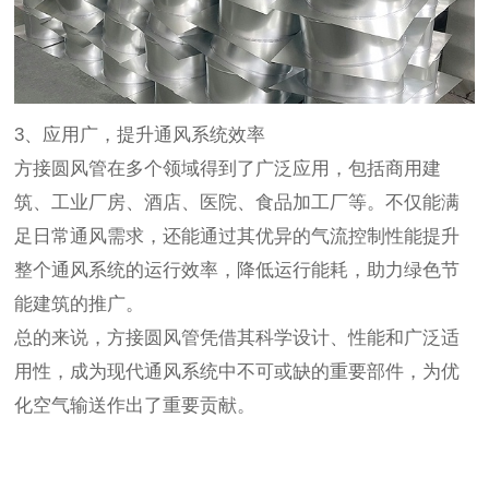
3、应用广，提升通风系统效率
方接圆风管在多个领域得到了广泛应用，包括商用建
筑、工业厂房、酒店、医院、食品加工厂等。不仅能满
足日常通风需求，还能通过其优异的气流控制性能提升
整个通风系统的运行效率，降低运行能耗，助力绿色节
能建筑的推广。
总的来说，方接圆风管凭借其科学设计、性能和广泛适
用性，成为现代通风系统中不可或缺的重要部件，为优
化空气输送作出了重要贡献。