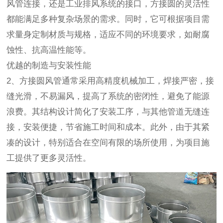
风管连接，还是工业排风系统的接口，方接圆的灵活性
都能满足多种复杂场景的需求。同时，它可根据项目需
求量身定制材质与规格，适应不同的环境要求，如耐腐
蚀性、抗高温性能等。
优越的制造与安装性能
2、方接圆风管通常采用高精度机械加工，焊接严密，接
缝光滑，不易漏风，提高了系统的密闭性，避免了能源
浪费。其结构设计简化了安装工序，与其他管道无缝连
接，安装便捷，节省施工时间和成本。此外，由于其紧
凑的设计，特别适合在空间有限的场所使用，为项目施
工提供了更多灵活性。