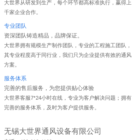
大世界从研发到生产，每个环节都高标准执行，赢得上
千家企业合作。
专业团队
资深团队铸造精品，品牌保证。
大世界拥有规模生产制作团队，专业的工程施工团队，
其专业程度高于同行业，我们只为企业提供有效的通风
方案。
服务体系
完善的售后服务，为您提供贴心体验
大世界客服7*24小时在线，专业为客户解决问题；拥有
完善的服务体系，及时为客户提供服务。
无锡大世界通风设备有限公司