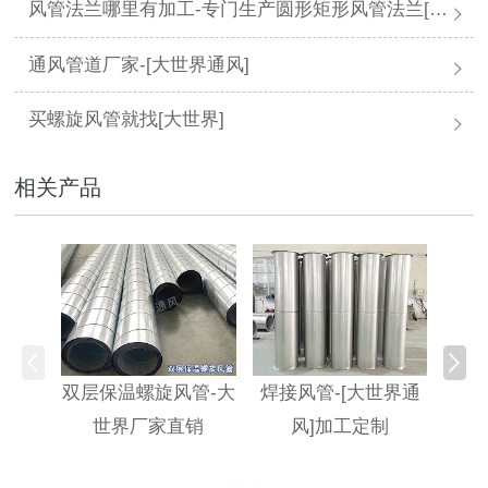
风管法兰哪里有加工-专门生产圆形矩形风管法兰[大世界通风]
通风管道厂家-[大世界通风]
买螺旋风管就找[大世界]
相关产品
双层保温螺旋风管-大
焊接风管-[大世界通
螺旋
世界厂家直销
风]加工定制