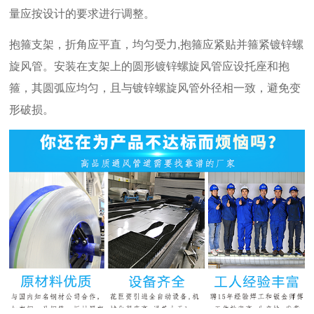
量应按设计的要求进行调整。
抱箍支架，折角应平直，均匀受力,抱箍应紧贴并箍紧镀锌螺
旋风管。安装在支架上的圆形镀锌螺旋风管应设托座和抱
箍，其圆弧应均匀，且与镀锌螺旋风管外径相一致，避免变
形破损。