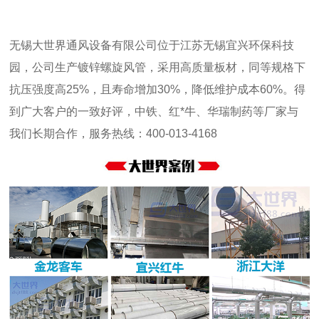
无锡大世界通风设备有限公司位于江苏无锡宜兴环保科技
园，公司生产镀锌螺旋风管，采用高质量板材，同等规格下
抗压强度高25%，且寿命增加30%，降低维护成本60%。得
到广大客户的一致好评，中铁、红*牛、华瑞制药等厂家与
我们长期合作，服务热线：400-013-4168