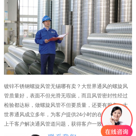
镀锌不锈钢螺旋风管无锡哪有卖？大世界通风的螺旋风
管质量好，表面不但光滑无瑕疵，而且风管密封性经过
检验都达标，做螺旋风管不但要质量，还要有服务，大
世界通风成立多年，为客户提供24小时的在线服务，为
上千客户解决通风管道问题，获得客户一致的好评。