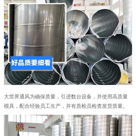
大世界通风为确保质量，引进数台设备，并使用高质量
模具，配合经验员工生产，并有质检员检查发货质量。