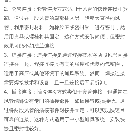
2、套管连接：套管连接方式适用于风管的快速连接和拆
卸。通过在一段风管的端部插入另一段稍大直径的风
管，利用密封材料（如橡胶圈或密封胶）进行密封，然
后用夹具或螺栓将其固定。这种方式安装简便，但密封
效果可能不如法兰连接。
3、焊接连接：焊接连接是通过焊接技术将两段风管直接
连接在一起。焊接连接具有高的强度和优良的气密性，
适用于高压或其他环境下的通风系统。然而，焊接连接
需要焊接技术和设备，且一旦连接后不易拆卸。
4、插接连接：插接连接方式类似于套管连接，但通常在
风管端部设有专门的插接部件，如插接管或插接槽。通
过将两段风管的插接部件对接并固定，可以实现快速且
可靠的连接。这种方式适用于中小型通风系统，安装快
捷且密封性较好。