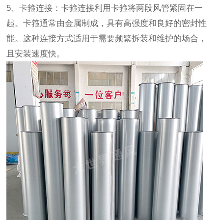
5、卡箍连接：卡箍连接利用卡箍将两段风管紧固在一
起。卡箍通常由金属制成，具有高强度和良好的密封性
能。这种连接方式适用于需要频繁拆装和维护的场合，
且安装速度快。