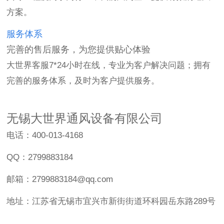
方案。
服务体系
完善的售后服务，为您提供贴心体验
大世界客服7*24小时在线，专业为客户解决问题；拥有
完善的服务体系，及时为客户提供服务。
无锡大世界通风设备有限公司
电话：400-013-4168
QQ：2799883184
邮箱：2799883184@qq.com
地址：江苏省无锡市宜兴市新街街道环科园岳东路289号