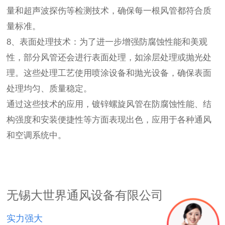
量和超声波探伤等检测技术，确保每一根风管都符合质
量标准。
8、表面处理技术：为了进一步增强防腐蚀性能和美观
性，部分风管还会进行表面处理，如涂层处理或抛光处
理。这些处理工艺使用喷涂设备和抛光设备，确保表面
处理均匀、质量稳定。
通过这些技术的应用，镀锌螺旋风管在防腐蚀性能、结
构强度和安装便捷性等方面表现出色，应用于各种通风
和空调系统中。
无锡大世界通风设备有限公司
实力强大