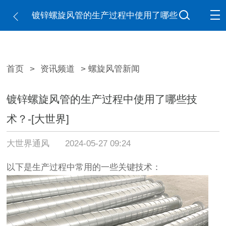
镀锌螺旋风管的生产过程中使用了哪些
技术？-[大世界]
首页
>
资讯频道
> 螺旋风管新闻
镀锌螺旋风管的生产过程中使用了哪些技
术？-[大世界]
大世界通风
2024-05-27 09:24
以下是生产过程中常用的一些关键技术：