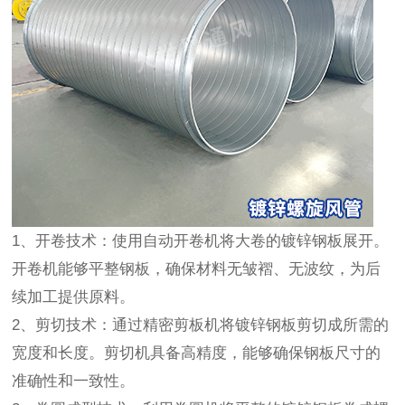
1、开卷技术：使用自动开卷机将大卷的镀锌钢板展开。
开卷机能够平整钢板，确保材料无皱褶、无波纹，为后
续加工提供原料。
2、剪切技术：通过精密剪板机将镀锌钢板剪切成所需的
宽度和长度。剪切机具备高精度，能够确保钢板尺寸的
准确性和一致性。