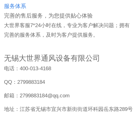
服务体系
完善的售后服务，为您提供贴心体验
大世界客服7*24小时在线，专业为客户解决问题；拥有
完善的服务体系，及时为客户提供服务。
无锡大世界通风设备有限公司
电话：400-013-4168
QQ：2799883184
邮箱：2799883184@qq.com
地址：江苏省无锡市宜兴市新街街道环科园岳东路289号