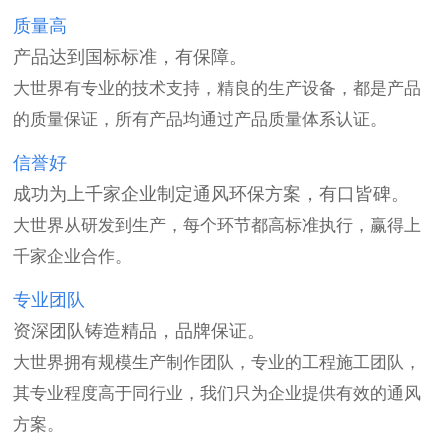
质量高
产品达到国标标准，有保障。
大世界有专业的技术支持，精良的生产设备，都是产品
的质量保证，所有产品均通过产品质量体系认证。
信誉好
成功为上千家企业制定通风环保方案，有口皆碑。
大世界从研发到生产，每个环节都高标准执行，赢得上
千家企业合作。
专业团队
资深团队铸造精品，品牌保证。
大世界拥有规模生产制作团队，专业的工程施工团队，
其专业程度高于同行业，我们只为企业提供有效的通风
方案。