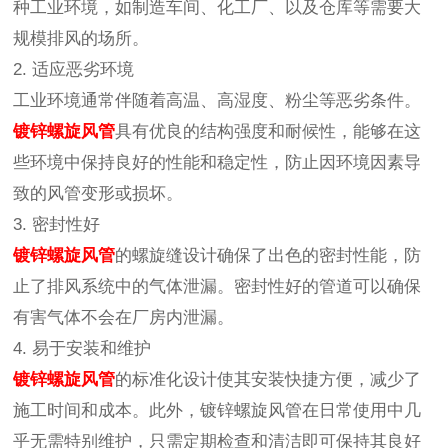
种工业环境，如制造车间、化工厂、以及仓库等需要大
规模排风的场所。
2. 适应恶劣环境
工业环境通常伴随着高温、高湿度、粉尘等恶劣条件。
镀锌螺旋风管
具有优良的结构强度和耐候性，能够在这
些环境中保持良好的性能和稳定性，防止因环境因素导
致的风管变形或损坏。
3. 密封性好
镀锌螺旋风管
的螺旋缝设计确保了出色的密封性能，防
止了排风系统中的气体泄漏。密封性好的管道可以确保
有害气体不会在厂房内泄漏。
4. 易于安装和维护
镀锌螺旋风管
的标准化设计使其安装快捷方便，减少了
施工时间和成本。此外，镀锌螺旋风管在日常使用中几
乎无需特别维护，只需定期检查和清洁即可保持其良好