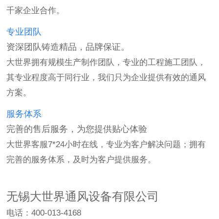
千家企业合作。
专业团队
资深团队铸造精品，品牌保证。
大世界拥有规模生产制作团队，专业的工程施工团队，
其专业程度高于同行业，我们只为企业提供有效的通风
方案。
服务体系
完善的售后服务，为您提供贴心体验
大世界客服7*24小时在线，专业为客户解决问题；拥有
完善的服务体系，及时为客户提供服务。
无锡大世界通风设备有限公司
电话：400-013-4168