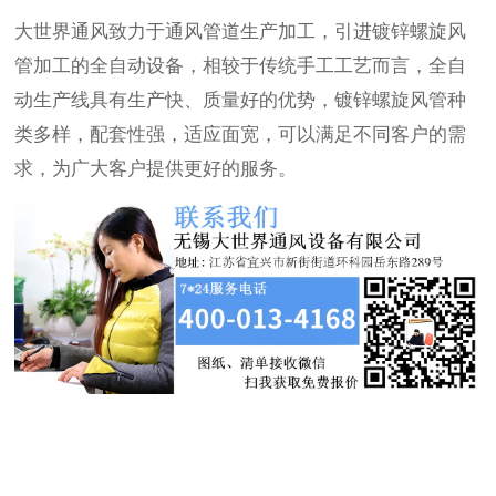
大世界通风致力于通风管道生产加工，引进镀锌螺旋风
管加工的全自动设备，相较于传统手工工艺而言，全自
动生产线具有生产快、质量好的优势，镀锌螺旋风管种
类多样，配套性强，适应面宽，可以满足不同客户的需
求，为广大客户提供更好的服务。