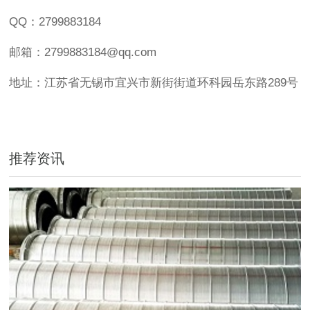
QQ：2799883184
邮箱：2799883184@qq.com
地址：江苏省无锡市宜兴市新街街道环科园岳东路289号
推荐资讯