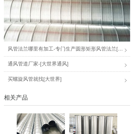
风管法兰哪里有加工-专门生产圆形矩形风管法兰[大世界通风]
通风管道厂家-[大世界通风]
买螺旋风管就找[大世界]
相关产品