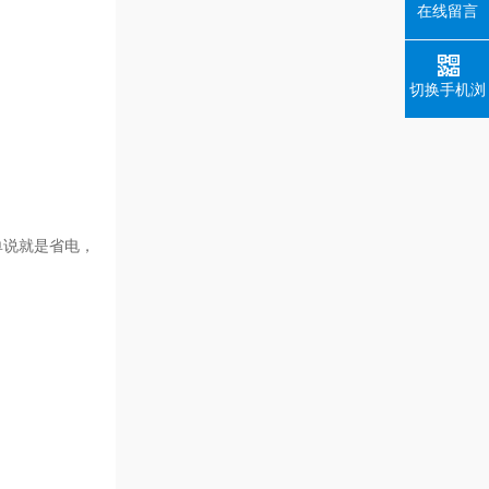
在线留言
切换手机浏
览
单说就是省电，