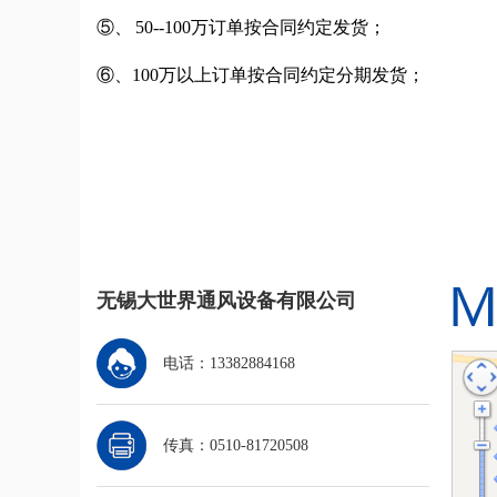
⑤、 50--100万订单按合同约定发货；
⑥、100万以上订单按合同约定分期发货；
无锡大世界通风设备有限公司
电话：13382884168
传真：0510-81720508