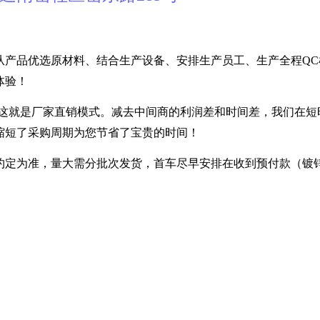
从产品优选原材料、结合生产设备、安排生产员工、生产全程QC
体验！
---- 这就是厂家直销模式。减去中间商的利润差和时间差，我们在
缩短了采购周期为您节省了宝贵的时间！
定为准，量大需分批次发货，首车尽早安排在收到预付款（镀锌30