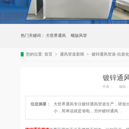
热门关键词：
大世界通风
螺旋风管
您的位置:
首页
>
通风管道新闻
>
镀锌通风管道-抗老化
镀锌通风
作者：
编辑
信息摘要：
大世界通风专注镀锌通风管道生产，研发
小，简单说就是省电，另外镀锌通风…