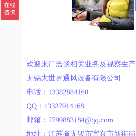
欢迎来厂洽谈相关业务及视察生
无锡大世界通风设备有限公司
电话：13382884168
QQ：13337914168
邮箱：2799883184@qq.com
地址：江苏省无锡市宜兴市新街街