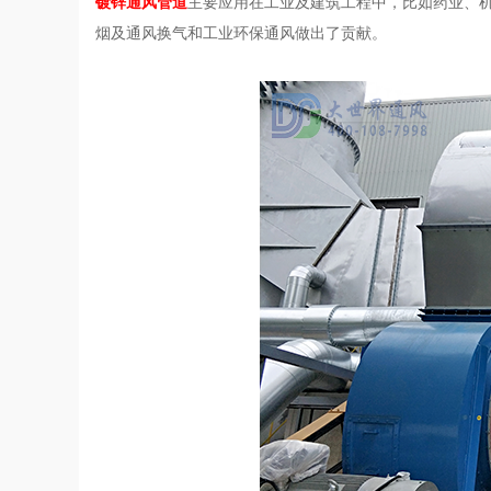
镀锌通风管道
主要应用在工业及建筑工程中，比如药业、
烟及通风换气和工业环保通风做出了贡献。