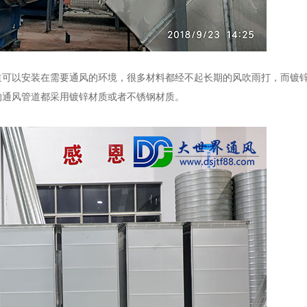
道可以安装在需要通风的环境，很多材料都经不起长期的风吹雨打，而镀
的通风管道都采用镀锌材质或者不锈钢材质。