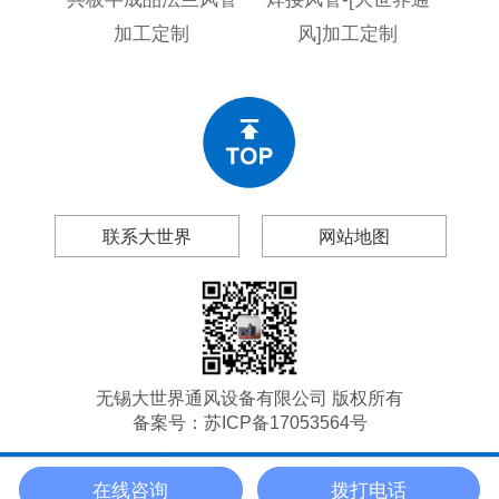
不
加工定制
风]加工定制
[大
联系大世界
网站地图
无锡大世界通风设备有限公司 版权所有
备案号：
苏ICP备17053564号
在线咨询
拨打电话