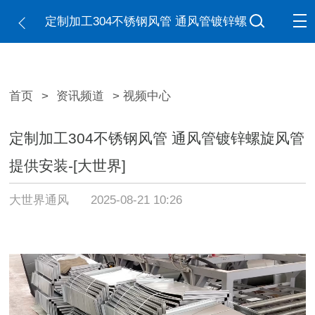
定制加工304不锈钢风管 通风管镀锌螺
旋风管 提供安装-[大世界]
首页
>
资讯频道
> 视频中心
定制加工304不锈钢风管 通风管镀锌螺旋风管
提供安装-[大世界]
大世界通风
2025-08-21 10:26