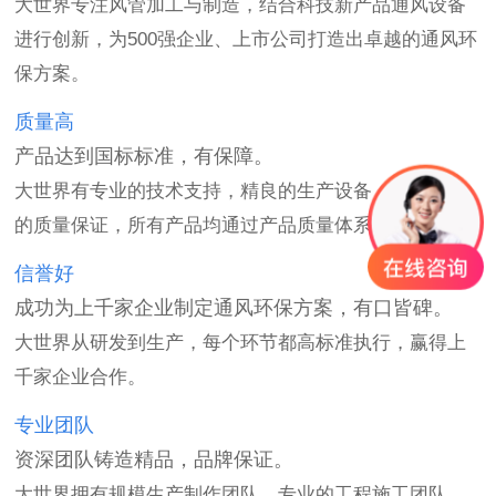
大世界专注风管加工与制造，结合科技新产品通风设备
进行创新，为500强企业、上市公司打造出卓越的通风环
保方案。
质量高
产品达到国标标准，有保障。
大世界有专业的技术支持，精良的生产设备，都是产品
的质量保证，所有产品均通过产品质量体系认证。
信誉好
成功为上千家企业制定通风环保方案，有口皆碑。
大世界从研发到生产，每个环节都高标准执行，赢得上
千家企业合作。
专业团队
资深团队铸造精品，品牌保证。
大世界拥有规模生产制作团队，专业的工程施工团队，