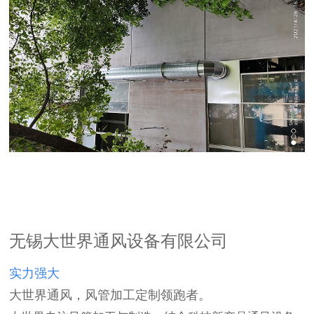
无锡大世界通风设备有限公司
实力强大
大世界通风，风管加工定制领跑者。