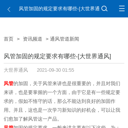
风管加固的规定要求有哪些-[大世界通
风]
首页
>
资讯频道
> 通风管道新闻
风管加固的规定要求有哪些-[大世界通风]
大世界通风
2021-09-30 01:55
风管
的加固，关于风管来讲也是很重要的，并且对我们
来讲，也是要掌握的一个方面，由于它是有一些规定要
求的，假如不恪守的话，那么不能达到良好的加固作
用。并且，这也是一次学习新知识的好机会，可以让我
们愈加了解风管这一产品。
风管
加固的规定要求，一般来讲主要有以下这些，为：