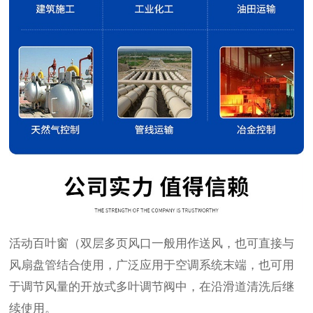
活动百叶窗（双层多页风口一般用作送风，也可直接与
风扇盘管结合使用，广泛应用于空调系统末端，也可用
于调节风量的开放式多叶调节阀中，在沿滑道清洗后继
续使用。