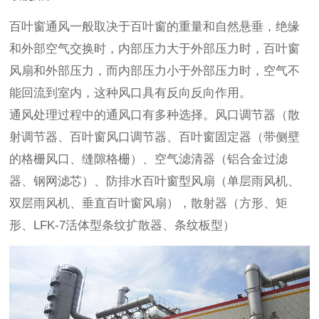
百叶窗通风一般取决于百叶窗的重量和自然悬垂，绝缘
和外部空气交换时，内部压力大于外部压力时，百叶窗
风扇和外部压力，而内部压力小于外部压力时，空气不
能回流到室内，这种风口具有反向反向作用。
通风处理过程中的通风口有多种选择。风口调节器（散
射调节器、百叶窗风口调节器、百叶窗固定器（带侧壁
的格栅风口、缝隙格栅）、空气滤清器（铝合金过滤
器、钢网滤芯）、防排水百叶窗型风扇（单层雨风机、
双层雨风机、垂直百叶窗风扇），散射器（方形、矩
形、LFK-7活体型条纹扩散器、条纹板型）