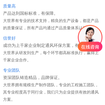
质量高
产品达到国标标准，有保障。
大世界有专业的技术支持，精良的生产设备，都是产品
的质量保证，所有产品均通过产品质量体系认证。
信誉好
成功为上千家企业制定通风环保方案，有口皆碑。
大世界从研发到生产，每个环节都高标准执行，赢得上
千家企业合作。
专业团队
资深团队铸造精品，品牌保证。
大世界拥有规模生产制作团队，专业的工程施工团队，
其专业程度高于同行业，我们只为企业提供有效的通风
方案。