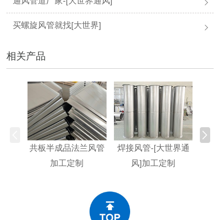
通风管道厂家-[大世界通风]
买螺旋风管就找[大世界]
相关产品
共板半成品法兰风管
焊接风管-[大世界通
不
加工定制
风]加工定制
[大