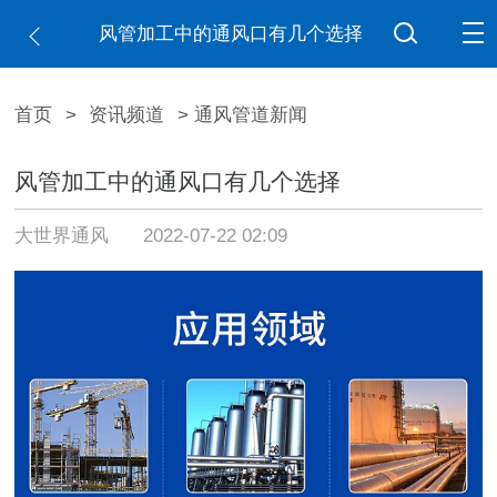
风管加工中的通风口有几个选择
首页
>
资讯频道
> 通风管道新闻
风管加工中的通风口有几个选择
大世界通风
2022-07-22 02:09