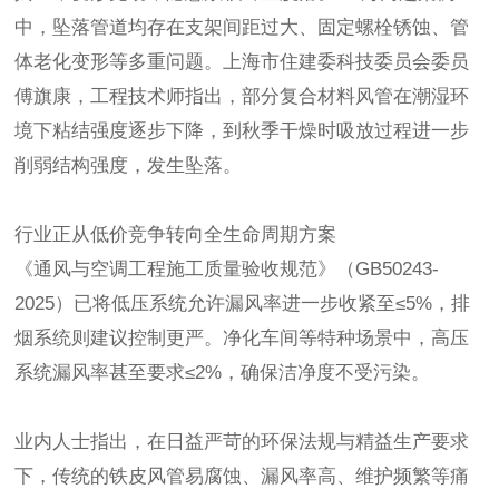
中，坠落管道均存在支架间距过大、固定螺栓锈蚀、管
体老化变形等多重问题。上海市住建委科技委员会委员
傅旗康，工程技术师指出，部分复合材料风管在潮湿环
境下粘结强度逐步下降，到秋季干燥时吸放过程进一步
削弱结构强度，发生坠落。
行业正从低价竞争转向全生命周期方案
《通风与空调工程施工质量验收规范》（GB50243-
2025）已将低压系统允许漏风率进一步收紧至≤5%，排
烟系统则建议控制更严。净化车间等特种场景中，高压
系统漏风率甚至要求≤2%，确保洁净度不受污染。
业内人士指出，在日益严苛的环保法规与精益生产要求
下，传统的铁皮风管易腐蚀、漏风率高、维护频繁等痛