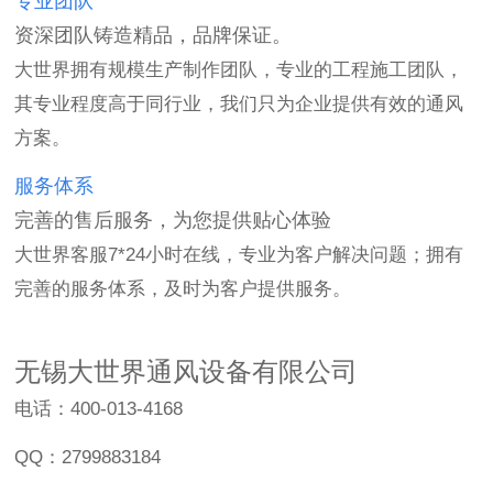
专业团队
资深团队铸造精品，品牌保证。
大世界拥有规模生产制作团队，专业的工程施工团队，
其专业程度高于同行业，我们只为企业提供有效的通风
方案。
服务体系
完善的售后服务，为您提供贴心体验
大世界客服7*24小时在线，专业为客户解决问题；拥有
完善的服务体系，及时为客户提供服务。
无锡大世界通风设备有限公司
电话：400-013-4168
QQ：2799883184