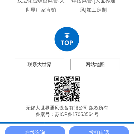
双层保温螺旋风管-大
焊接风管-[大世界通
螺旋
世界厂家直销
风]加工定制
联系大世界
网站地图
无锡大世界通风设备有限公司 版权所有
备案号：
苏ICP备17053564号
在线咨询
拨打电话