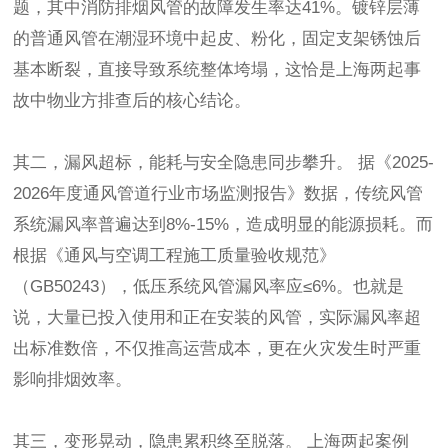
题，其中消防排烟风管的故障发生率达41%。镀锌层薄
的普通风管在潮湿环境中起皮、粉化，固定支架锈蚀后
基本断裂，直接导致系统整体垮塌，这恰是上海两起事
故中物业方排查后的核心结论。
其二，漏风超标，能耗与安全隐患同步攀升。 据《2025-
2026年度通风管道行业市场监测报告》数据，传统风管
系统漏风率普遍达到8%-15%，造成明显的能源损耗。而
根据《通风与空调工程施工质量验收规范》
（GB50243），低压系统风管漏风率应≤6%。也就是
说，大量已投入使用和正在安装的风管，实际漏风率超
出标准数倍，不仅推高运营成本，更在火灾发生时严重
影响排烟效率。
其三，变形晃动，隐患累积终至脱落。 上海两起案例