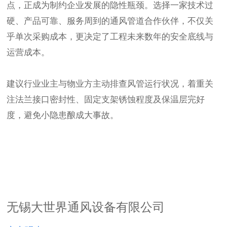
点，正成为制约企业发展的隐性瓶颈。选择一家技术过
硬、产品可靠、服务周到的通风管道合作伙伴，不仅关
乎单次采购成本，更决定了工程未来数年的安全底线与
运营成本。
建议行业业主与物业方主动排查风管运行状况，着重关
注法兰接口密封性、固定支架锈蚀程度及保温层完好
度，避免小隐患酿成大事故。
无锡大世界通风设备有限公司