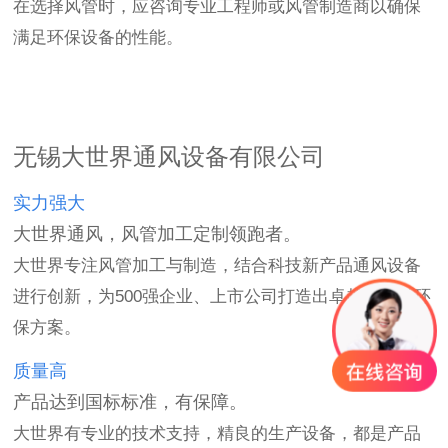
在选择风管时，应咨询专业工程师或风管制造商以确保
满足环保设备的性能。
无锡大世界通风设备有限公司
实力强大
大世界通风，风管加工定制领跑者。
大世界专注风管加工与制造，结合科技新产品通风设备
进行创新，为500强企业、上市公司打造出卓越的通风环
保方案。
质量高
产品达到国标标准，有保障。
大世界有专业的技术支持，精良的生产设备，都是产品