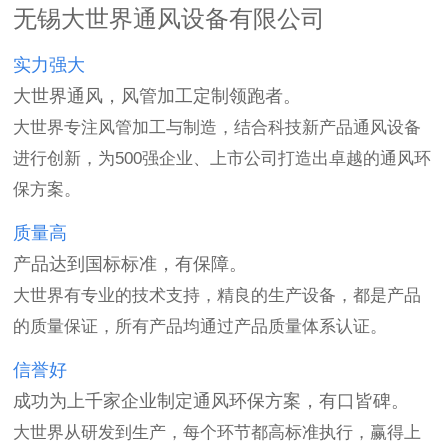
无锡大世界通风设备有限公司
实力强大
大世界通风，风管加工定制领跑者。
大世界专注风管加工与制造，结合科技新产品通风设备
进行创新，为500强企业、上市公司打造出卓越的通风环
保方案。
质量高
产品达到国标标准，有保障。
大世界有专业的技术支持，精良的生产设备，都是产品
的质量保证，所有产品均通过产品质量体系认证。
信誉好
成功为上千家企业制定通风环保方案，有口皆碑。
大世界从研发到生产，每个环节都高标准执行，赢得上