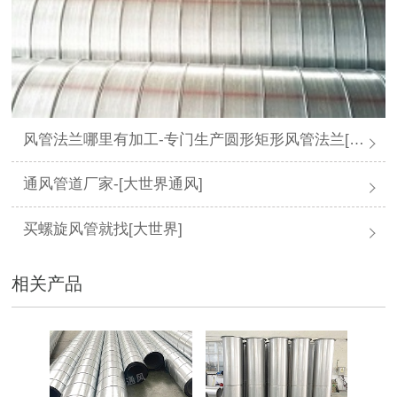
风管法兰哪里有加工-专门生产圆形矩形风管法兰[大世界通风]
通风管道厂家-[大世界通风]
买螺旋风管就找[大世界]
相关产品