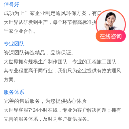
信誉好
成功为上千家企业制定通风环保方案，有口皆碑。
大世界从研发到生产，每个环节都高标准执行，赢得上
千家企业合作。
专业团队
资深团队铸造精品，品牌保证。
大世界拥有规模生产制作团队，专业的工程施工团队，
其专业程度高于同行业，我们只为企业提供有效的通风
方案。
服务体系
完善的售后服务，为您提供贴心体验
大世界客服7*24小时在线，专业为客户解决问题；拥有
完善的服务体系，及时为客户提供服务。