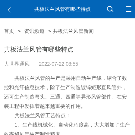
共板法兰风管有哪些特点
首页
>
资讯频道
> 共板法兰风管新闻
共板法兰风管有哪些特点
大世界通风
2022-07-22 08:55
共板法兰风管的生产是采用自动生产线，结合了数
控和光纤信息技术，除了生产制造镀锌矩形直风管外，
还可生产制造弯头、三通、四通等异形风管部件。在安
装工程中发挥着越来越重要的作用。
共板法兰风管工艺特点：
1、生产线机械化、自动化程度高，大大增加了生产
效率和风管生产制造精度。