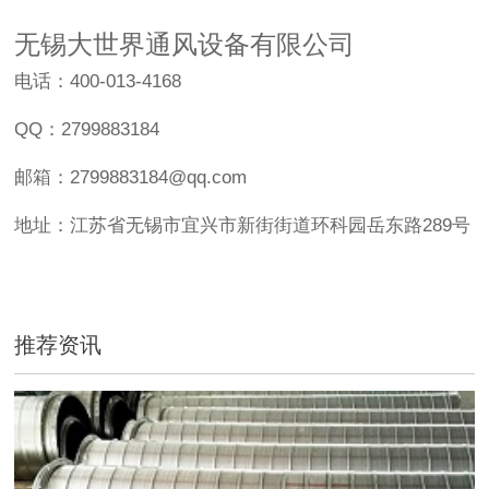
无锡大世界通风设备有限公司
电话：400-013-4168
QQ：2799883184
邮箱：2799883184@qq.com
地址：江苏省无锡市宜兴市新街街道环科园岳东路289号
推荐资讯