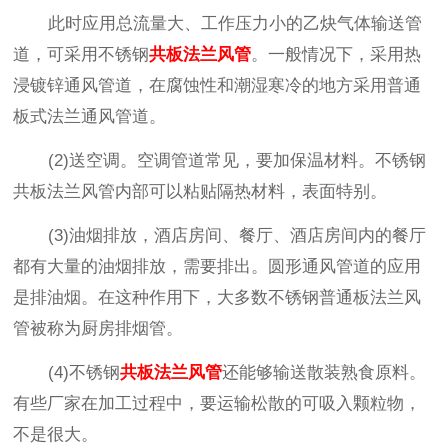
此时应用总流量大、工作压力小的乙炔气体输送管
道，可采用不锈钢
共板法兰风管
。一般情况下，采用热
浸镀锌通风管道，在腐蚀性和潮湿寒冷的地方采用普通
板式法兰通风管道。
(2)送空调。空调管道常见，要加保温材料。不锈钢
共板法兰风管内部可以粘贴隔热材料，表面特别。
(3)油烟排放，酒店房间、餐厅、酒店房间内的餐厅
都有大量的油烟排放，需要排出。圆形通风管道的应用
是排油烟。在这种作用下，大多数不锈钢普通板法兰风
管被称为厨房排烟管。
(4)不锈钢
共板法兰风管
还能够输送散装熟食原料。
有些厂家在加工过程中，要运输松散的可吸入颗粒物，
不是很大。