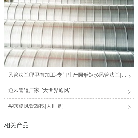
风管法兰哪里有加工-专门生产圆形矩形风管法兰[大世界通风]
通风管道厂家-[大世界通风]
买螺旋风管就找[大世界]
相关产品