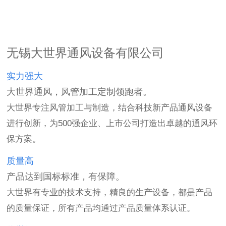
无锡大世界通风设备有限公司
实力强大
大世界通风，风管加工定制领跑者。
大世界专注风管加工与制造，结合科技新产品通风设备
进行创新，为500强企业、上市公司打造出卓越的通风环
保方案。
质量高
产品达到国标标准，有保障。
大世界有专业的技术支持，精良的生产设备，都是产品
的质量保证，所有产品均通过产品质量体系认证。