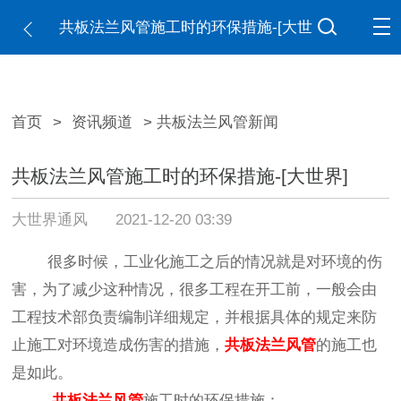
共板法兰风管施工时的环保措施-[大世
界]
首页
>
资讯频道
> 共板法兰风管新闻
共板法兰风管施工时的环保措施-[大世界]
大世界通风
2021-12-20 03:39
很多时候，工业化施工之后的情况就是对环境的伤
害，为了减少这种情况，很多工程在开工前，一般会由
工程技术部负责编制详细规定，并根据具体的规定来防
止施工对环境造成伤害的措施，
共板法兰风管
的施工也
是如此。
共板法兰风管
施工时的环保措施：