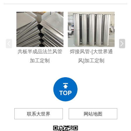
共板半成品法兰风管
焊接风管-[大世界通
不
加工定制
风]加工定制
[大
联系大世界
网站地图