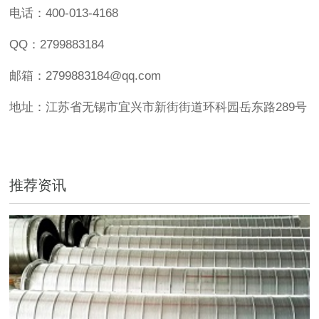
电话：400-013-4168
QQ：2799883184
邮箱：2799883184@qq.com
地址：江苏省无锡市宜兴市新街街道环科园岳东路289号
推荐资讯