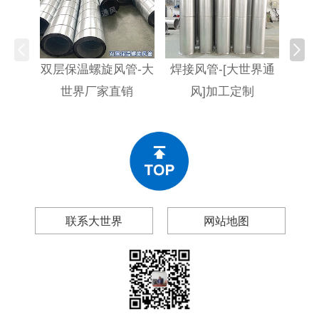
双层保温螺旋风管-大
焊接风管-[大世界通
螺旋
世界厂家直销
风]加工定制
联系大世界
网站地图