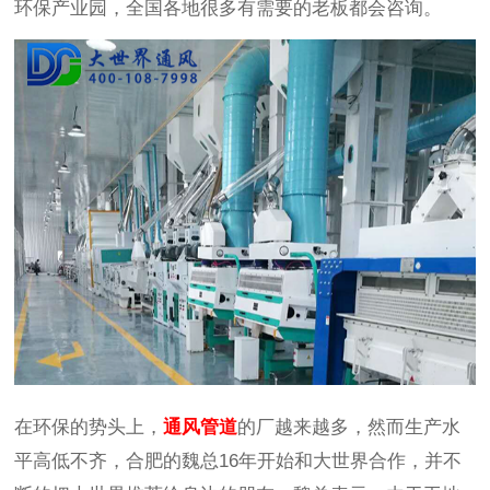
环保产业园，全国各地很多有需要的老板都会咨询。
在环保的势头上，
通风管道
的厂越来越多，然而生产水
平高低不齐，合肥的魏总16年开始和大世界合作，并不