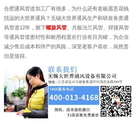
合肥通风管道加工厂有很多，为什么还有老板愿意花钱
找远的大世界通风？无锡大世界通风生产和研发各类通
风管道12年，旗下
螺旋风管
、共板法兰风管、焊接风管
等通风管道密封性和耐用程度在行业有目共睹，为企业
减少售后成本和停产的风险，深受老客户喜欢，虽然贵
但是值得。