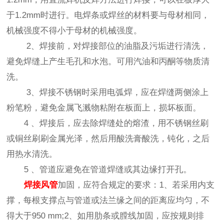
于1.2mm时进行。电焊条或焊丝的材料要与母材相同，
机械强度不得小于母材的机械强度。
2、焊接前，对焊接部位的油脂及污垢进行清洗，
避免焊缝上产生毛孔和水泡。可用汽油和丙酮等物质清
洗。
3、焊接不锈钢时采用电弧焊，应在焊缝两侧涂上
粉笔粉，避免金属飞溅物粘附在板面上，损坏板面。
4
、焊接后，应去除焊缝处的熔渣，用不锈钢丝刷
或铜丝刷刷金属光泽，然后用酸洗膏酸洗，钝化，之后
用热水清洗。
5
、管道应避免在管道焊缝或其边缘打开孔。
焊接风管
加固，应符合规定的要求：1、若采用内支
撑，每根支撑点与管道或法兰缘之间的距离应均匀，不
得大于950 mm;2、如用肋条或膛线加固，应按规则排