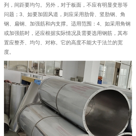
列，间距要均匀。另外，对于板面，不应有明显变形等
问题；3、如要加固风道，则应采用肋骨、竖肋钢、角
钢、扁钢、加强筋和内支撑。适用范围：4、如采用角钢
或加强筋时，还应根据实际情况及需要选用钢筋，其布
置应整齐、均匀、对称。它的高度不能大于法兰的宽
度。