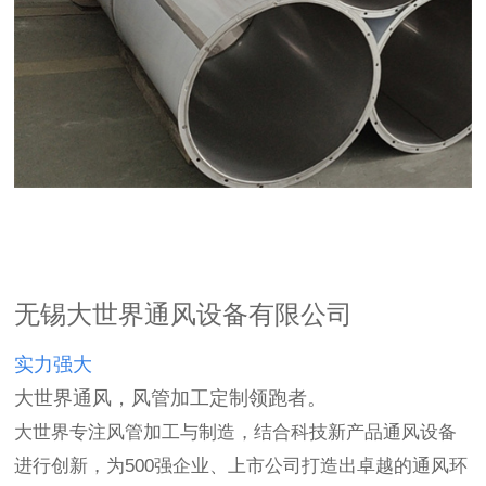
无锡大世界通风设备有限公司
实力强大
大世界通风，风管加工定制领跑者。
大世界专注风管加工与制造，结合科技新产品通风设备
进行创新，为500强企业、上市公司打造出卓越的通风环