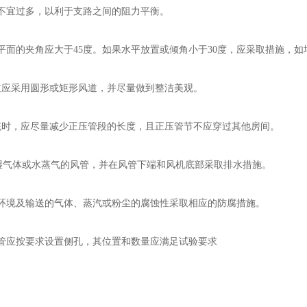
不宜过多，以利于支路之间的阻力平衡。
平面的夹角应大于45度。如果水平放置或倾角小于30度，应采取措施，如
道应采用圆形或矩形风道，并尽量做到整洁美观。
统时，应尽量减少正压管段的长度，且正压管节不应穿过其他房间。
有潮湿气体或水蒸气的风管，并在风管下端和风机底部采取排水措施。
环境及输送的气体、蒸汽或粉尘的腐蚀性采取相应的防腐措施。
管应按要求设置侧孔，其位置和数量应满足试验要求