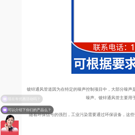
镀锌通风管道因为在特定的噪声控制项目中，大部分噪声
噪声。镀锌通风管主要用
可以介绍下你们的产品么？
随着环保信号的强烈，工业污染需要通过环保设备，这些