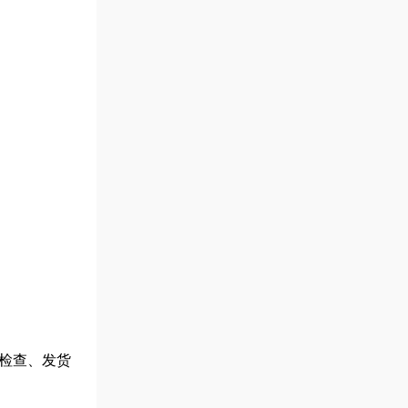
检查、发货