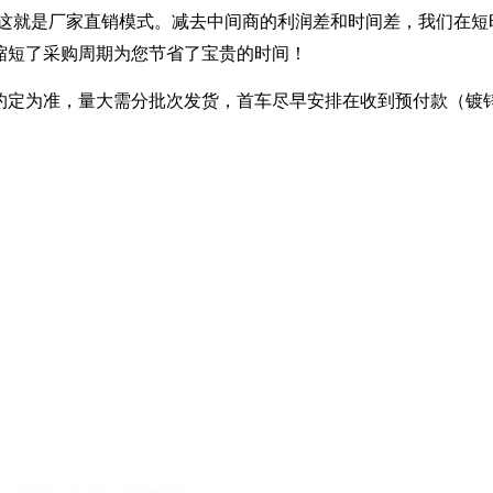
---- 这就是厂家直销模式。减去中间商的利润差和时间差，我们在
缩短了采购周期为您节省了宝贵的时间！
定为准，量大需分批次发货，首车尽早安排在收到预付款（镀锌30