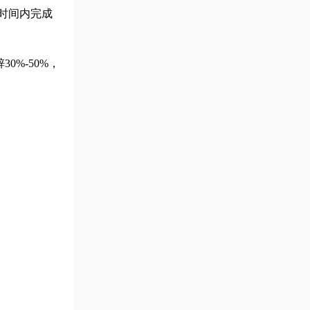
短时间内完成
%-50%，