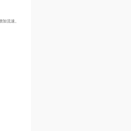
增加流速。