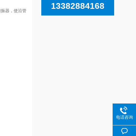
13382884168
谐振器，使沿管
电话咨询