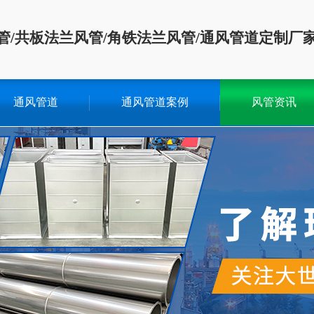
管/共板法兰风管/角铁法兰风管/通风管道定制厂
通风管道
通风管道案例
风管资讯