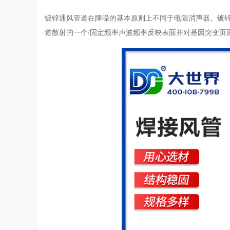
镀锌通风管道在降噪的基本原则上不同于电阻消声器。镀
道散射的一个/固定频率声波频率反映表面并对基因突变页