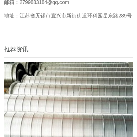
邮箱：2799883184@qq.com
地址：江苏省无锡市宜兴市新街街道环科园岳东路289号
推荐资讯