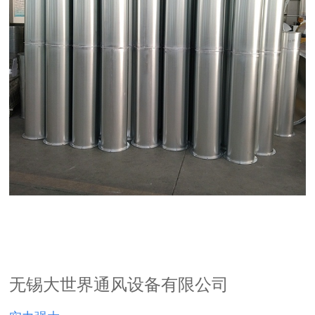
无锡大世界通风设备有限公司