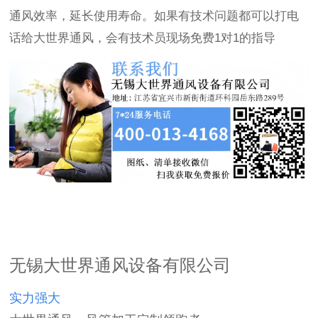
通风效率，延长使用寿命。如果有技术问题都可以打电
话给大世界通风，会有技术员现场免费1对1的指导
无锡大世界通风设备有限公司
实力强大