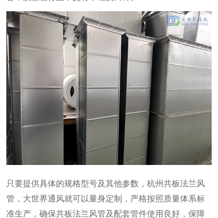
只要提供具体的规格型号及其他参数，杭州共板法兰风
管，大世界通风就可以量身定制，严格按照质量体系标
准生产，确保共板法兰风管及配套管件使用良好，保障