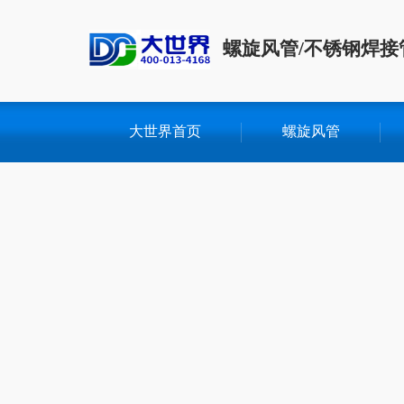
螺旋风管/不锈钢焊接
大世界首页
螺旋风管