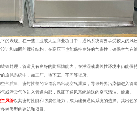
境下的表现。在一些工业或大型商业项目中，通风系统需要承受较大的风
兰设计和加固的螺栓结构，在高压下也能保持良好的气密性，确保空气在
和镀锌处理，管道具有良好的防腐蚀能力，在潮湿或腐蚀性环境中仍能保
护的通风系统中，如工厂、地下室、车库等场所。
内空气质量。密封性差的管道容易出现空气泄漏，导致外界污染物进入管
湿气或污染气体进入管道内部，保证了通风系统输送的空气清洁、健康。
法兰风管
以其密封性能和防腐蚀能力，成为建筑通风系统的选择。其出色
于多种类型的建筑和项目。