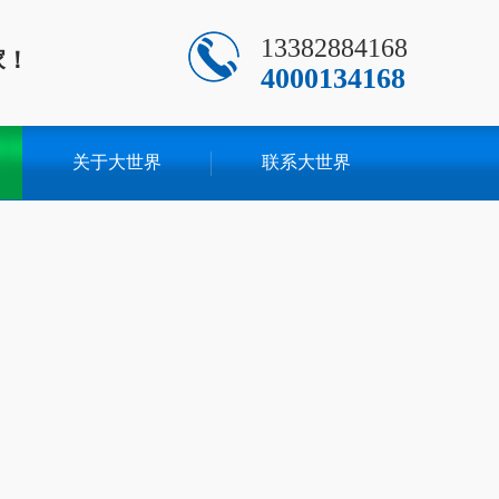
13382884168
家！
4000134168
关于大世界
联系大世界