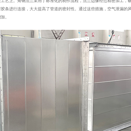
造工艺上。角钢法兰采用了标准化的制作流程，法兰边缘经过精密加工，
封胶条进行连接，大大提高了管道的密封性。通过这些措施，空气泄漏的
增加。