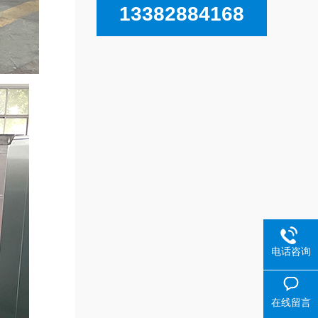
13382884168
电话咨询
在线留言