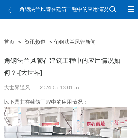
角钢法兰风管在建筑工程中的应用情况
如何？-[大世界]
首页
>
资讯频道
> 角钢法兰风管新闻
角钢法兰风管在建筑工程中的应用情况如
何？-[大世界]
大世界通风
2024-05-13 01:57
以下是其在建筑工程中的应用情况：