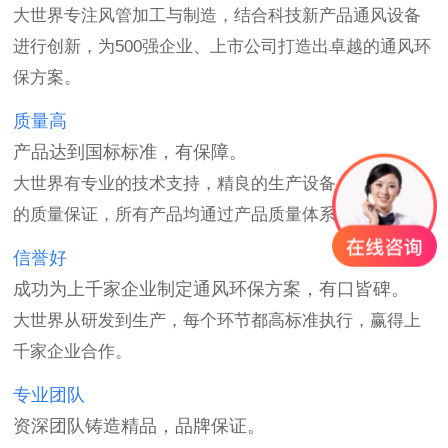
大世界专注风管加工与制造，结合科技新产品通风设备
进行创新，为500强企业、上市公司打造出卓越的通风环
保方案。
质量高
产品达到国标标准，有保障。
大世界有专业的技术支持，精良的生产设备，都是产品
的质量保证，所有产品均通过产品质量体系认证。
信誉好
成功为上千家企业制定通风环保方案，有口皆碑。
大世界从研发到生产，每个环节都高标准执行，赢得上
千家企业合作。
专业团队
资深团队铸造精品，品牌保证。