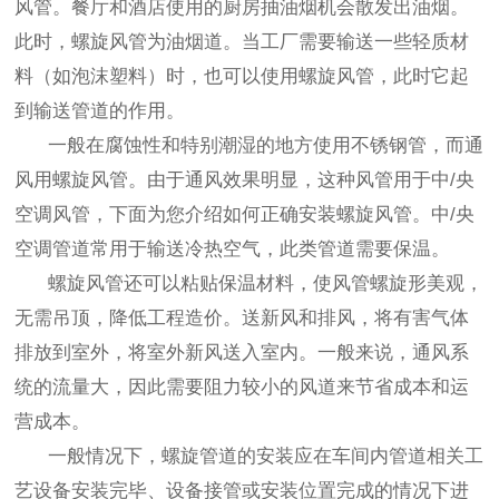
风管。餐厅和酒店使用的厨房抽油烟机会散发出油烟。
此时，螺旋风管为油烟道。当工厂需要输送一些轻质材
料（如泡沫塑料）时，也可以使用螺旋风管，此时它起
到输送管道的作用。
一般在腐蚀性和特别潮湿的地方使用不锈钢管，而通
风用螺旋风管。由于通风效果明显，这种风管用于中/央
空调风管，下面为您介绍如何正确安装螺旋风管。中/央
空调管道常用于输送冷热空气，此类管道需要保温。
螺旋风管还可以粘贴保温材料，使风管螺旋形美观，
无需吊顶，降低工程造价。送新风和排风，将有害气体
排放到室外，将室外新风送入室内。一般来说，通风系
统的流量大，因此需要阻力较小的风道来节省成本和运
营成本。
一般情况下，螺旋管道的安装应在车间内管道相关工
艺设备安装完毕、设备接管或安装位置完成的情况下进