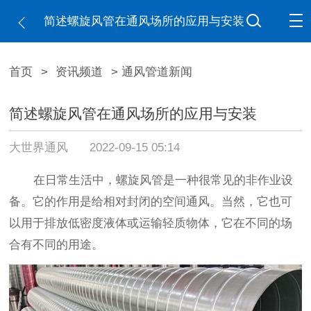
简述螺旋风管在通风场所的应用与安装
首页
>
资讯频道
> 通风管道新闻
简述螺旋风管在通风场所的应用与安装
大世界通风
2022-09-15 05:14
在日常生活中，螺旋风管是一种很常见的非作业设
备。它的作用是给相对封闭的空间通风。当然，它也可
以用于排放低密度液体或运输轻质物体，它在不同的场
合有不同的用途。