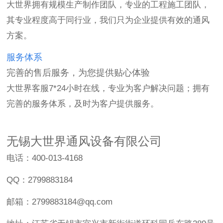
大世界拥有规模生产制作团队，专业的工程施工团队，
其专业程度高于同行业，我们只为企业提供有效的通风
方案。
服务体系
完善的售后服务，为您提供贴心体验
大世界客服7*24小时在线，专业为客户解决问题；拥有
完善的服务体系，及时为客户提供服务。
无锡大世界通风设备有限公司
电话：400-013-4168
QQ：2799883184
邮箱：2799883184@qq.com