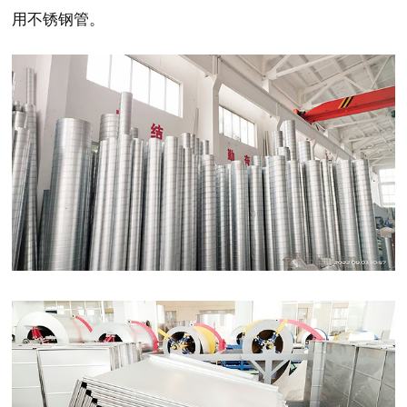
用不锈钢管。