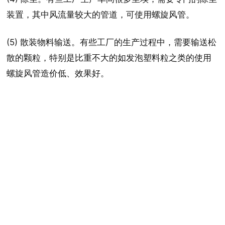
装置，其中风流量较大的管道，可使用螺旋风管。
(5) 散装物料输送。有些工厂的生产过程中，需要输送松
散的颗粒，特别是比重不大的如发泡塑料粒之类的使用
螺旋风管造价低、效果好。
无锡【大世界通风】8年专注从事通风管道研发,工厂除
尘用螺旋风管,化工厂废气处理焊接风管,汽车厂净化车间
专用共板法兰风管,地下室车库消防排烟专用角铁法兰风
管的生产,销售,安装等综合性的实力厂家,免费咨
询:13382884168主营螺旋风管,焊接风管,共板法兰风管,
角铁法兰风管,阀门等获得16项“专利”产品.