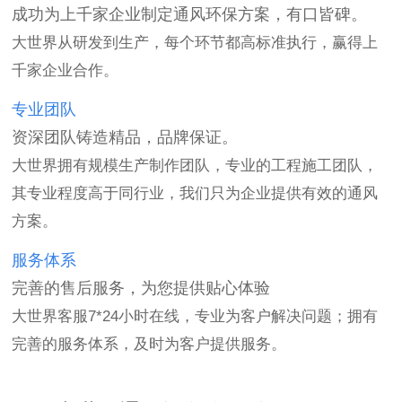
成功为上千家企业制定通风环保方案，有口皆碑。
大世界从研发到生产，每个环节都高标准执行，赢得上
千家企业合作。
专业团队
资深团队铸造精品，品牌保证。
大世界拥有规模生产制作团队，专业的工程施工团队，
其专业程度高于同行业，我们只为企业提供有效的通风
方案。
服务体系
完善的售后服务，为您提供贴心体验
大世界客服7*24小时在线，专业为客户解决问题；拥有
完善的服务体系，及时为客户提供服务。