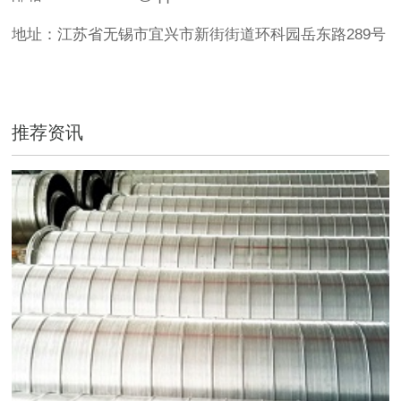
地址：江苏省无锡市宜兴市新街街道环科园岳东路289号
推荐资讯