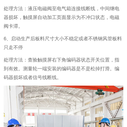
处理方法：液压电磁阀至电气箱连接线断线，中间继电
器损坏，触摸屏自动加工页面显示为不冲口状态，电磁
阀卡滞。
6、启动生产后板料尺寸大小不稳定或者不锈钢风管板料
只走不停
处理方法：查验触摸屏右下角编码器状态开关位置，指
到有效。测量轮一端安装的编码器是不是松掉打滑。编
码器损坏或者信号线断线。