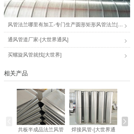
风管法兰哪里有加工-专门生产圆形矩形风管法兰[大世界通风]
通风管道厂家-[大世界通风]
买螺旋风管就找[大世界]
相关产品
共板半成品法兰风管
焊接风管-[大世界通
不