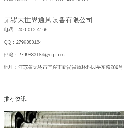
无锡大世界通风设备有限公司
电话：400-013-4168
QQ：2799883184
邮箱：2799883184@qq.com
地址：江苏省无锡市宜兴市新街街道环科园岳东路289号
推荐资讯