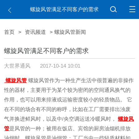
螺旋风管满足不同客户的需求
首页
>
资讯频道
> 螺旋风管新闻
螺旋风管满足不同客户的需求
大世界通风
2017-10-14 10:01
螺旋风管
螺旋风管作为一种生产生活中很普遍的非操作
性的器材，主要用于为某个较为密闭的空间通风换气的
作用，也可以用来排液或运输密度较小的轻质物品。
它
在不同的场合有不同的称呼，比如在工厂需要排出浊废
气并换进鲜风时，以及中/央空调运送冷暖风时，
螺旋风
管
是风管的一种；被用在饭店、宾馆的厨房油烟机排放
油烟时，螺旋风管是油烟管；工厂当中一些轻质材料如