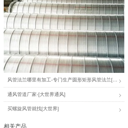
风管法兰哪里有加工-专门生产圆形矩形风管法兰[大世界通风]
通风管道厂家-[大世界通风]
买螺旋风管就找[大世界]
相关产品