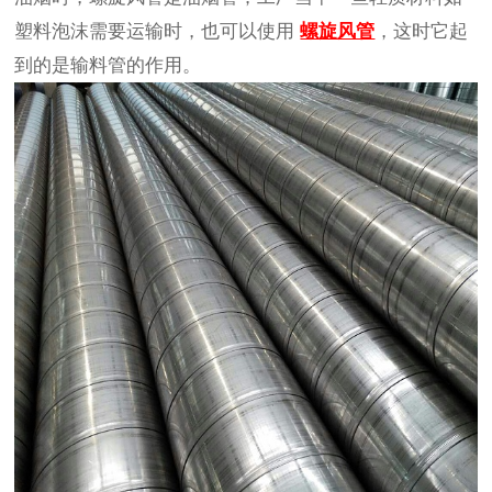
塑料泡沫需要运输时，也可以使用
螺旋风管
，这时它起
到的是输料管的作用。