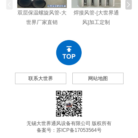
双层保温螺旋风管-大
焊接风管-[大世界通
螺旋
世界厂家直销
风]加工定制
联系大世界
网站地图
无锡大世界通风设备有限公司 版权所有
备案号：
苏ICP备17053564号