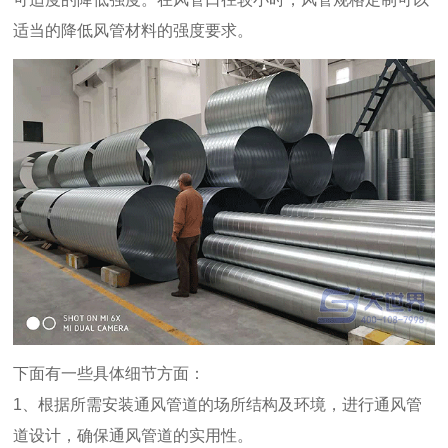
适当的降低风管材料的强度要求。
下面有一些具体细节方面：
1、根据所需安装通风管道的场所结构及环境，进行通风管
道设计，确保通风管道的实用性。