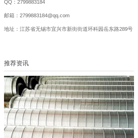
QQ：2799883184
邮箱：2799883184@qq.com
地址：江苏省无锡市宜兴市新街街道环科园岳东路289号
推荐资讯