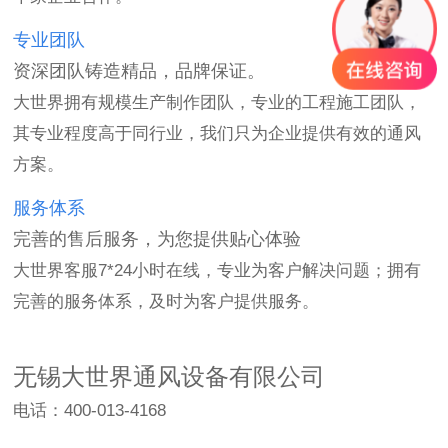
专业团队
资深团队铸造精品，品牌保证。
大世界拥有规模生产制作团队，专业的工程施工团队，
其专业程度高于同行业，我们只为企业提供有效的通风
方案。
服务体系
完善的售后服务，为您提供贴心体验
大世界客服7*24小时在线，专业为客户解决问题；拥有
完善的服务体系，及时为客户提供服务。
无锡大世界通风设备有限公司
电话：400-013-4168