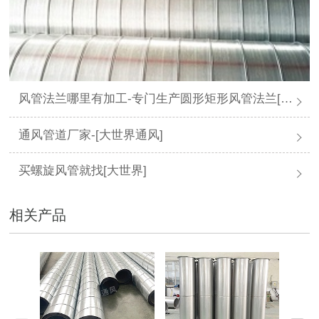
风管法兰哪里有加工-专门生产圆形矩形风管法兰[大世界通风]
通风管道厂家-[大世界通风]
买螺旋风管就找[大世界]
相关产品