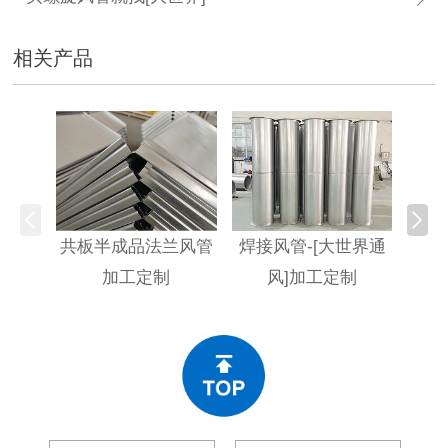
相关产品
共板半成品法兰风管
焊接风管-[大世界通
不
加工定制
风]加工定制
[大