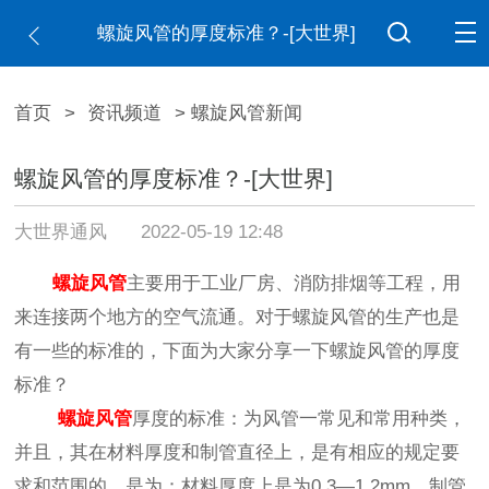
螺旋风管的厚度标准？-[大世界]
首页
>
资讯频道
> 螺旋风管新闻
螺旋风管的厚度标准？-[大世界]
大世界通风
2022-05-19 12:48
螺旋风管
主要用于工业厂房、消防排烟等工程，用
来连接两个地方的空气流通。对于螺旋风管的生产也是
有一些的标准的，下面为大家分享一下螺旋风管的厚度
标准？
螺旋风管
厚度的标准：为风管一常见和常用种类，
并且，其在材料厚度和制管直径上，是有相应的规定要
求和范围的，是为：材料厚度上是为0.3—1.2mm，制管