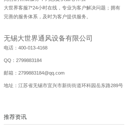
大世界客服7*24小时在线，专业为客户解决问题；拥有
完善的服务体系，及时为客户提供服务。
无锡大世界通风设备有限公司
电话：400-013-4168
QQ：2799883184
邮箱：2799883184@qq.com
地址：江苏省无锡市宜兴市新街街道环科园岳东路289号
推荐资讯