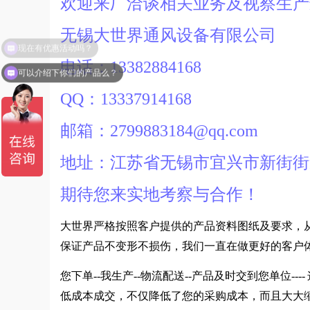
欢迎来厂洽谈相关业务及视察生
无锡大世界通风设备有限公司
电话：13382884168
可以介绍下你们的产品么？
QQ：13337914168
邮箱：2799883184@qq.com
地址：江苏省无锡市宜兴市新街街
期待您来实地考察与合作！
大世界严格按照客户提供的产品资料图纸及要求，
保证产品不变形不损伤，我们一直在做更好的客户
您下单--我生产--物流配送--产品及时交到您单位
低成本成交，不仅降低了您的采购成本，而且大大