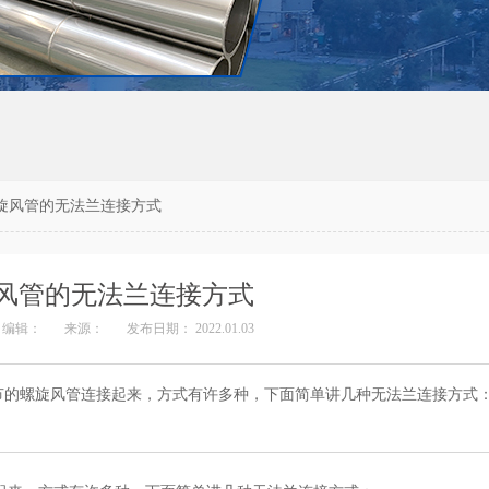
旋风管的无法兰连接方式
风管的无法兰连接方式
编辑：
来源：
发布日期： 2022.01.03
螺旋风管连接起来，方式有许多种，下面简单讲几种无法兰连接方式：