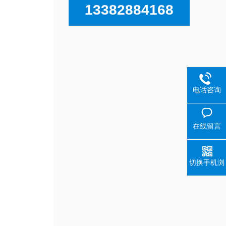
13382884168
电话咨询
在线留言
切换手机浏
览