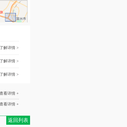
了解详情 >
了解详情 >
了解详情 >
查看详情 +
查看详情 +
返回列表