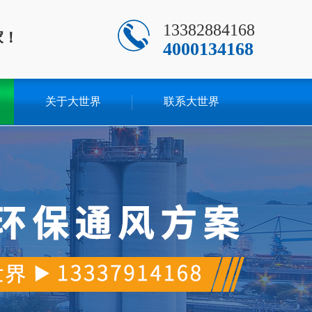
13382884168
家！
4000134168
关于大世界
联系大世界