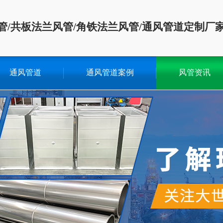
管/共板法兰风管/角铁法兰风管/通风管道定制厂
通风管道
通风管道案例
风管资讯